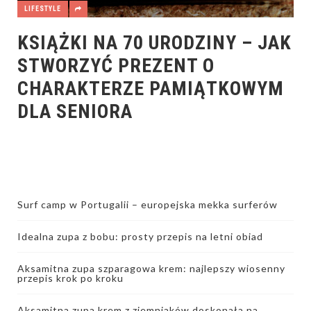
LIFESTYLE
KSIĄŻKI NA 70 URODZINY – JAK
STWORZYĆ PREZENT O
CHARAKTERZE PAMIĄTKOWYM
DLA SENIORA
Surf camp w Portugalii – europejska mekka surferów
Idealna zupa z bobu: prosty przepis na letni obiad
Aksamitna zupa szparagowa krem: najlepszy wiosenny
przepis krok po kroku
Aksamitna zupa krem z ziemniaków doskonała na