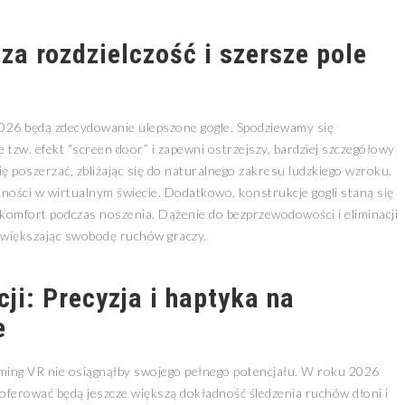
za rozdzielczość i szersze pole
26 będą zdecydowanie ulepszone gogle. Spodziewamy się
 tzw. efekt “screen door” i zapewni ostrzejszy, bardziej szczegółowy
ię poszerzać, zbliżając się do naturalnego zakresu ludzkiego wzroku.
cności w wirtualnym świecie. Dodatkowo, konstrukcje gogli staną się
yskomfort podczas noszenia. Dążenie do bezprzewodowości i eliminacji
 zwiększając swobodę ruchów graczy.
ji: Precyzja i haptyka na
e
aming VR nie osiągnąłby swojego pełnego potencjału. W roku 2026
 oferować będą jeszcze większą dokładność śledzenia ruchów dłoni i