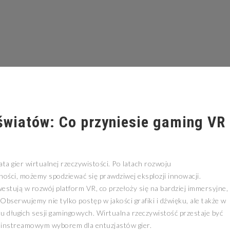
światów: Co przyniesie gaming VR
a gier wirtualnej rzeczywistości. Po latach rozwoju
ości, możemy spodziewać się prawdziwej eksplozji innowacji.
westują w rozwój platform VR, co przełoży się na bardziej immersyjne,
 Obserwujemy nie tylko postęp w jakości grafiki i dźwięku, ale także w
u długich sesji gamingowych. Wirtualna rzeczywistość przestaje być
 mainstreamowym wyborem dla entuzjastów gier.