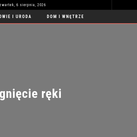
zwartek, 6 sierpnia, 2026
RAJDY SAMOCHODOWE: EMOCJE, ADRENALINA I PRECYZJA
STYL 
MODA I STYL
OWIE I URODA
DOM I WNĘTRZE
ięcie ręki