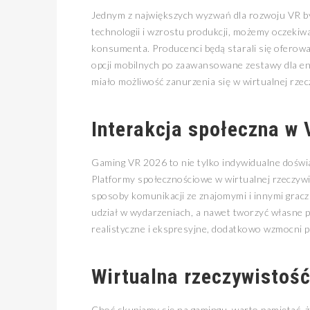
Jednym z największych wyzwań dla rozwoju VR by
technologii i wzrostu produkcji, możemy oczekiw
konsumenta. Producenci będą starali się oferow
opcji mobilnych po zaawansowane zestawy dla ent
miało możliwość zanurzenia się w wirtualnej rzecz
Interakcja społeczna w
Gaming VR 2026 to nie tylko indywidualne doświa
Platformy społecznościowe w wirtualnej rzeczywis
sposoby komunikacji ze znajomymi i innymi gracz
udział w wydarzeniach, a nawet tworzyć własne p
realistyczne i ekspresyjne, dodatkowo wzmocni p
Wirtualna rzeczywistość
Choć skupiamy się na gamingu, warto pamiętać, 