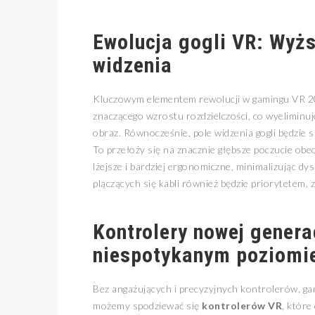
Ewolucja gogli VR: Wyżs
widzenia
Kluczowym elementem rewolucji w gamingu VR 20
znaczącego wzrostu rozdzielczości, co wyeliminuje
obraz. Równocześnie, pole widzenia gogli będzie s
To przełoży się na znacznie głębsze poczucie obe
lżejsze i bardziej ergonomiczne, minimalizując d
plączących się kabli również będzie priorytetem,
Kontrolery nowej generac
niespotykanym poziomi
Bez angażujących i precyzyjnych kontrolerów, g
możemy spodziewać się
kontrolerów VR
, które