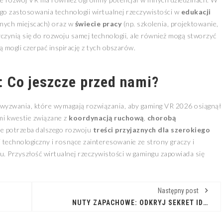
o zastosowania technologii wirtualnej rzeczywistości w
edukacji
cznych miejscach) oraz w
świecie pracy
(np. szkolenia, projektowanie,
yczynią się do rozwoju samej technologii, ale również mogą stworzyć
 mogli czerpać inspirację z tych obszarów.
: Co jeszcze przed nami?
 wyzwania, które wymagają rozwiązania, aby gaming VR 2026 osiągnął
mi kwestie związane z
koordynacją ruchową
,
chorobą
że potrzeba dalszego rozwoju
treści przyjaznych dla szerokiego
 technologiczny i rosnące zainteresowanie ze strony graczy i
. Przyszłość wirtualnej rzeczywistości w gamingu zapowiada się
Następny post
NUTY ZAPACHOWE: ODKRYJ SEKRET IDEALNYCH PERFUM