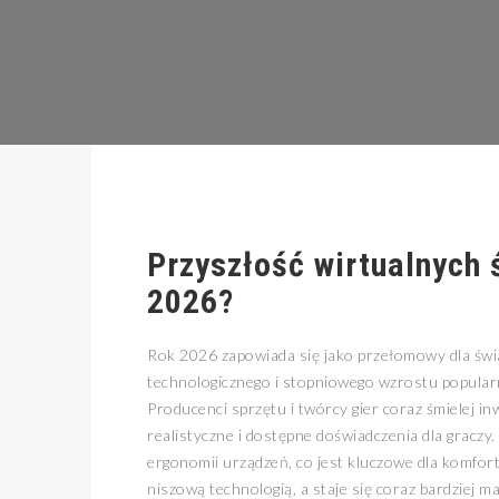
Przyszłość wirtualnych 
2026?
Rok 2026 zapowiada się jako przełomowy dla świat
technologicznego i stopniowego wzrostu popularn
Producenci sprzętu i twórcy gier coraz śmielej in
realistyczne i dostępne doświadczenia dla graczy.
ergonomii urządzeń, co jest kluczowe dla komfort
niszową technologią, a staje się coraz bardziej