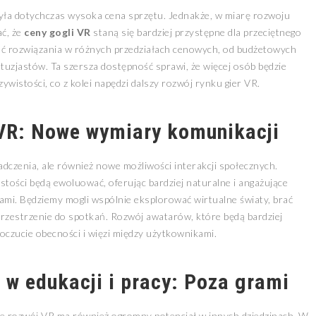
ła dotychczas wysoka cena sprzętu. Jednakże, w miarę rozwoju
ać, że
ceny gogli VR
staną się bardziej przystępne dla przeciętnego
ać rozwiązania w różnych przedziałach cenowych, od budżetowych
uzjastów. Ta szersza dostępność sprawi, że więcej osób będzie
ywistości, co z kolei napędzi dalszy rozwój rynku gier VR.
 VR: Nowe wymiary komunikacji
dczenia, ale również nowe możliwości interakcji społecznych.
tości będą ewoluować, oferując bardziej naturalne i angażujące
ami. Będziemy mogli wspólnie eksplorować wirtualne światy, brać
rzestrzenie do spotkań. Rozwój awatarów, które będą bardziej
oczucie obecności i więzi między użytkownikami.
 w edukacji i pracy: Poza grami
że rozwój VR ma również ogromny potencjał w innych dziedzinach. W