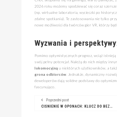
2026 roku możemy spodziewać się coraz szerszeg
(np. wirtualne laboratoria, wycieczki po history
zdalne spotkania). Te zastosowania nie tylko prz
nowe możliwości dla twórców gier VR, którzy będą
Wyzwania i perspektywy
Pomimo optymistycznych prognoz, wciąż istnieją
swój pełny potencjał. Należą do nich między inny
lokomocyjną
u niektórych użytkowników, a tak
grona odbiorców
. Jednakże, dynamiczny rozwój
deweloperów dają solidne podstawy do optymizmu
fascynująco.
Poprzedni post
CIŚNIENIE W OPONACH: KLUCZ DO BEZPIECZEŃSTWA I OSZCZĘDNOŚCI