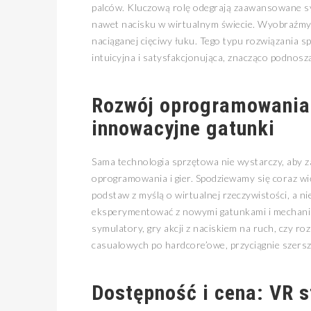
palców. Kluczową rolę odegrają zaawansowane sy
nawet nacisku w wirtualnym świecie. Wyobraźmy 
naciąganej cięciwy łuku. Tego typu rozwiązania sp
intuicyjna i satysfakcjonująca, znacząco podnosz
Rozwój oprogramowania i
innowacyjne gatunki
Sama technologia sprzętowa nie wystarczy, aby 
oprogramowania i gier. Spodziewamy się coraz wi
podstaw z myślą o wirtualnej rzeczywistości, a ni
eksperymentować z nowymi gatunkami i mechanika
symulatory, gry akcji z naciskiem na ruch, czy 
casualowych po hardcore’owe, przyciągnie szers
Dostępność i cena: VR s