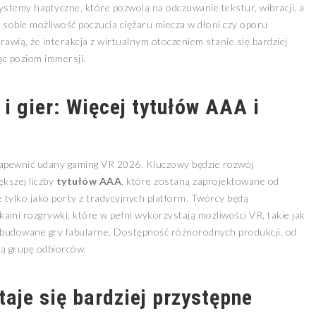
stemy haptyczne, które pozwolą na odczuwanie tekstur, wibracji, a
sobie możliwość poczucia ciężaru miecza w dłoni czy oporu
rawią, że interakcja z wirtualnym otoczeniem stanie się bardziej
ąc poziom immersji.
 gier: Więcej tytułów AAA i
zapewnić udany gaming VR 2026. Kluczowy będzie rozwój
ększej liczby
tytułów AAA
, które zostaną zaprojektowane od
e tylko jako porty z tradycyjnych platform. Twórcy będą
mi rozgrywki, które w pełni wykorzystają możliwości VR, takie jak
rozbudowane gry fabularne. Dostępność różnorodnych produkcji, od
zą grupę odbiorców.
taje się bardziej przystępne