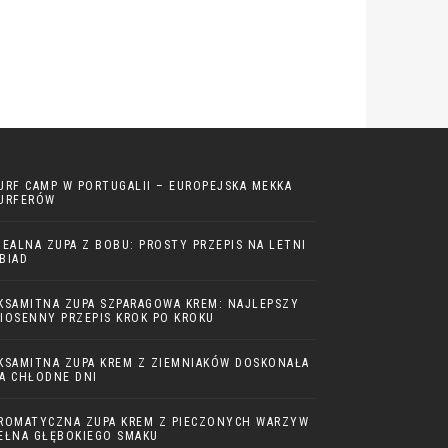
URF CAMP W PORTUGALII – EUROPEJSKA MEKKA
URFERÓW
DEALNA ZUPA Z BOBU: PROSTY PRZEPIS NA LETNI
BIAD
KSAMITNA ZUPA SZPARAGOWA KREM: NAJLEPSZY
IOSENNY PRZEPIS KROK PO KROKU
KSAMITNA ZUPA KREM Z ZIEMNIAKÓW DOSKONAŁA
A CHŁODNE DNI
ROMATYCZNA ZUPA KREM Z PIECZONYCH WARZYW
EŁNA GŁĘBOKIEGO SMAKU