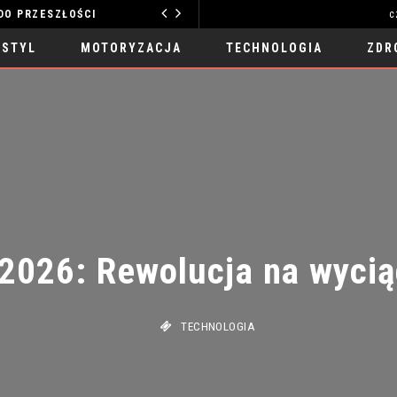
O PRZESZŁOŚCI
c
MOTORYZACJA
 STYL
MOTORYZACJA
TECHNOLOGIA
ZDR
026: Rewolucja na wyciągn
TECHNOLOGIA