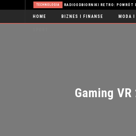
ŻYLAKI: PRZYCZYNY, OBJAWY I SKUTECZNE METODY LECZENIA
RADIOODBIORNIKI RETRO: POWRÓT D
TECHNOLOGIA
HOME
BIZNES I FINANSE
MODA I
SPORT
Gaming VR 2