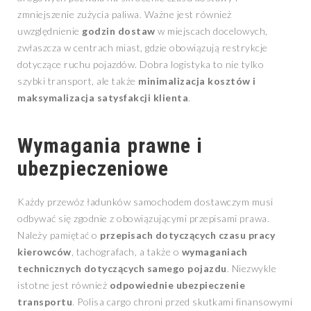
zmniejszenie zużycia paliwa. Ważne jest również
uwzględnienie
godzin dostaw
w miejscach docelowych,
zwłaszcza w centrach miast, gdzie obowiązują restrykcje
dotyczące ruchu pojazdów. Dobra logistyka to nie tylko
szybki transport, ale także
minimalizacja kosztów i
maksymalizacja satysfakcji klienta
.
Wymagania prawne i
ubezpieczeniowe
Każdy przewóz ładunków samochodem dostawczym musi
odbywać się zgodnie z obowiązującymi przepisami prawa.
Należy pamiętać o
przepisach dotyczących czasu pracy
kierowców
, tachografach, a także o
wymaganiach
technicznych dotyczących samego pojazdu
. Niezwykle
istotne jest również
odpowiednie ubezpieczenie
transportu
. Polisa cargo chroni przed skutkami finansowymi