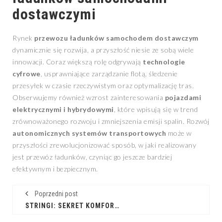
dostawczymi
Rynek
przewozu ładunków samochodem dostawczym
dynamicznie się rozwija, a przyszłość niesie ze sobą wiele
innowacji. Coraz większą rolę odgrywają
technologie
cyfrowe
, usprawniające zarządzanie flotą, śledzenie
przesyłek w czasie rzeczywistym oraz optymalizację tras.
Obserwujemy również wzrost zainteresowania
pojazdami
elektrycznymi i hybrydowymi
, które wpisują się w trend
zrównoważonego rozwoju i zmniejszenia emisji spalin. Rozwój
autonomicznych systemów transportowych
może w
przyszłości zrewolucjonizować sposób, w jaki realizowany
jest przewóz ładunków, czyniąc go jeszcze bardziej
efektywnym i bezpiecznym.
Poprzedni post
STRINGI: SEKRET KOMFORTU I PEWNOŚCI SIEBIE