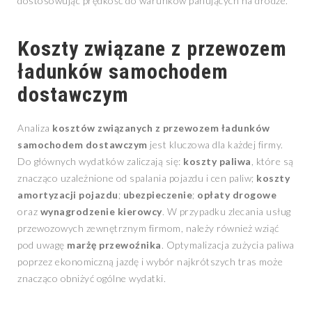
dostosowując prędkość do warunków panujących na drodze.
Koszty związane z przewozem
ładunków samochodem
dostawczym
Analiza
kosztów związanych z przewozem ładunków
samochodem dostawczym
jest kluczowa dla każdej firmy.
Do głównych wydatków zaliczają się:
koszty paliwa
, które są
znacząco uzależnione od spalania pojazdu i cen paliw;
koszty
amortyzacji pojazdu
;
ubezpieczenie
;
opłaty drogowe
oraz
wynagrodzenie kierowcy
. W przypadku zlecania usług
przewozowych zewnętrznym firmom, należy również wziąć
pod uwagę
marżę przewoźnika
. Optymalizacja zużycia paliwa
poprzez ekonomiczną jazdę i wybór najkrótszych tras może
znacząco obniżyć ogólne wydatki.