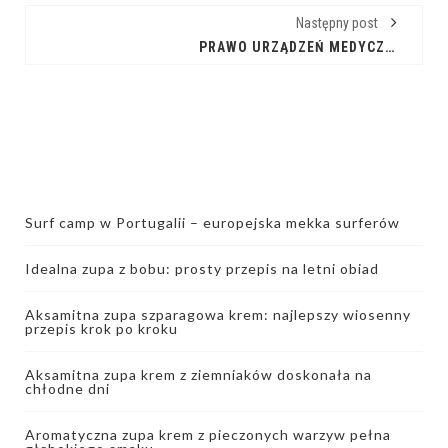
Następny post
PRAWO URZĄDZEŃ MEDYCZNYCH ONLINE: CO MUSISZ WIEDZIEĆ
Surf camp w Portugalii – europejska mekka surferów
Idealna zupa z bobu: prosty przepis na letni obiad
Aksamitna zupa szparagowa krem: najlepszy wiosenny
przepis krok po kroku
Aksamitna zupa krem z ziemniaków doskonała na
chłodne dni
Aromatyczna zupa krem z pieczonych warzyw pełna