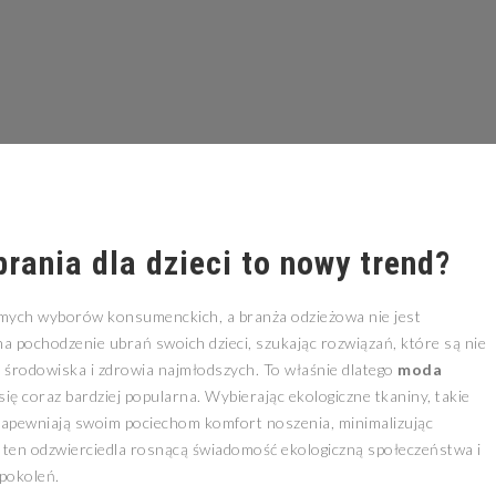
rania dla dzieci to nowy trend?
ych wyborów konsumenckich, a branża odzieżowa nie jest
a pochodzenie ubrań swoich dzieci, szukając rozwiązań, które są nie
a środowiska i zdrowia najmłodszych. To właśnie dlatego
moda
się coraz bardziej popularna. Wybierając ekologiczne tkaniny, takie
 zapewniają swoim pociechom komfort noszenia, minimalizując
 ten odzwierciedla rosnącą świadomość ekologiczną społeczeństwa i
 pokoleń.