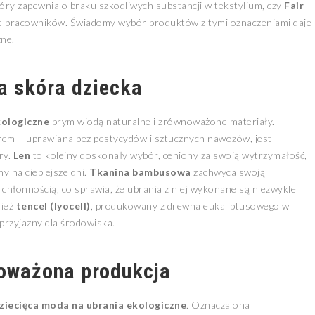
tóry zapewnia o braku szkodliwych substancji w tekstylium, czy
Fair
ie pracowników. Świadomy wybór produktów z tymi oznaczeniami daje
zne.
a skóra dziecka
kologiczne
prym wiodą naturalne i zrównoważone materiały.
rem – uprawiana bez pestycydów i sztucznych nawozów, jest
ry.
Len
to kolejny doskonały wybór, ceniony za swoją wytrzymałość,
y na cieplejsze dni.
Tkanina bambusowa
zachwyca swoją
i chłonnością, co sprawia, że ubrania z niej wykonane są niezwykle
nież
tencel (lyocell)
, produkowany z drewna eukaliptusowego w
przyjazny dla środowiska.
oważona produkcja
iecięca moda na ubrania ekologiczne
. Oznacza ona