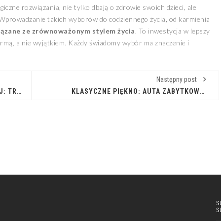
giczne rozwiązania, nie tylko dbają o zdrowie swoich dzieci, ale
. Wprowadzanie takich wyborów do codziennego życia, od karmienia
iązane ze zrównoważonym stylem życia
. To inwestycja w lepszy
ormą, a nie wyjątkiem. Każdy świadomy wybór ma znaczenie i
Następny post
DACHY Z DACHÓWKI CERAMICZNEJ: TRWAŁOŚĆ I PIĘKNO NA LATA
KLASYCZNE PIĘKNO: AUTA ZABYTKOWE EUROPEJSKIE
S
S