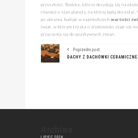
przyszłości. Rodzice, którzy decydują się na ekolo
również o stan planety, na której będą dorastać
po ubrania, buduje w najmłodszych
wartości zw
świat, w którym troska o środowisko staje się n
przyczynia się do pozytywnych zmian.
Poprzedni post
Archiwa
LIPIEC 2026