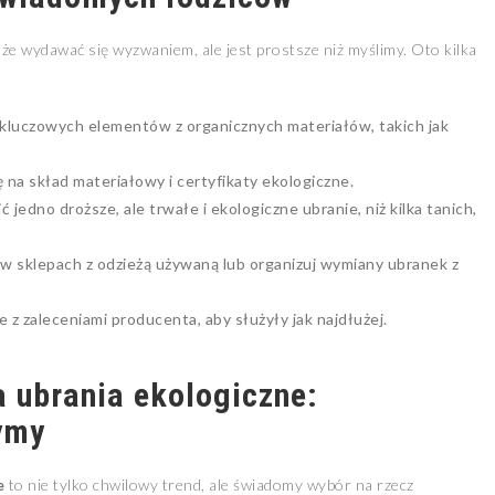
że wydawać się wyzwaniem, ale jest prostsze niż myślimy. Oto kilka
a kluczowych elementów z organicznych materiałów, takich jak
 na skład materiałowy i certyfikaty ekologiczne.
ić jedno droższe, ale trwałe i ekologiczne ubranie, niż kilka tanich,
 w sklepach z odzieżą używaną lub organizuj wymiany ubranek z
e z zaleceniami producenta, aby służyły jak najdłużej.
 ubrania ekologiczne:
ymy
e
to nie tylko chwilowy trend, ale świadomy wybór na rzecz