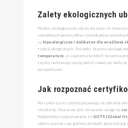
Zalety ekologicznych u
Wybór ekologicznych ubrań dla dzieci to inwestyc
szkodliwych pestycydów i chemikaliów używanyc
są
hipoalergiczne i delikatne dla wrażliwej s
reakcji alergicznych. Ponadto, tkaniny ekologicz
temperaturę
, co zapewnia komfort noszenia prz
często zachowują swoją jakość nawet po wielu pra
perspektywie.
Jak rozpoznać certyfik
Na rynku coraz częściej pojawiają się ubrania okr
standardy. Kluczowe jest zwracanie uwagi na
cer
Najbardziej rozpoznawalne to
GOTS (Global Org
zbioru surowca po gotowy produkt, gwarantując p