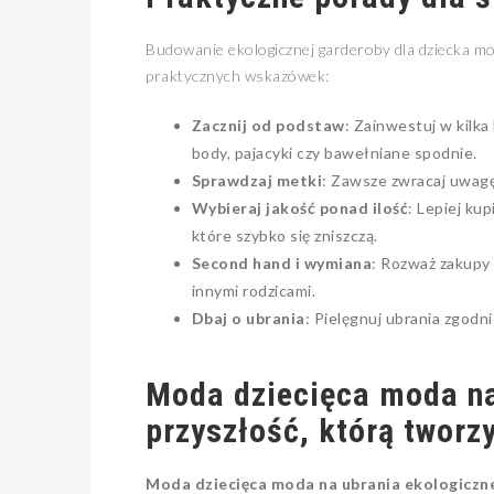
Budowanie ekologicznej garderoby dla dziecka mo
praktycznych wskazówek:
Zacznij od podstaw
: Zainwestuj w kilk
body, pajacyki czy bawełniane spodnie.
Sprawdzaj metki
: Zawsze zwracaj uwagę
Wybieraj jakość ponad ilość
: Lepiej kup
które szybko się zniszczą.
Second hand i wymiana
: Rozważ zakupy
innymi rodzicami.
Dbaj o ubrania
: Pielęgnuj ubrania zgodni
Moda dziecięca moda na
przyszłość, którą tworz
Moda dziecięca moda na ubrania ekologiczn