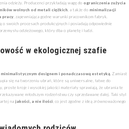
enia odzieży. Producenci przykładają wagę do
ograniczenia zużycia
ników wolnych od metali ciężkich
, a także do
minimalizacji
a pracy
, zapewniająca godne warunki pracownikom fabryk.
ą o swoich procesach produkcyjnych i posiadają odpowiednie
rzemysłu odzieżowego, który dba o planetę i ludzi.
owość w ekologicznej szafie
z
minimalistycznym designem i ponadczasową estetyką
. Zamiast
upia się na tworzeniu ubrań, które są uniwersalne, łatwe do
y, proste kroje i wysokiej jakości materiały sprawiają, że ubrania te
rzekazywane młodszym rodzeństwu czy sprzedawane dalej. Taki styl
artej na
jakości, a nie ilości
, co jest zgodne z ideą zrównoważonego
świadomych rodziców