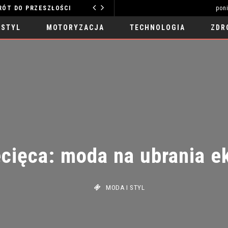
O PRZESZŁOŚCI
pon
MOTORYZACJA
 STYL
MOTORYZACJA
TECHNOLOGIA
ZDR
ięca: moda na ubrania ek
MODA I STYL