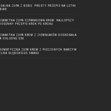
DEALNA ZUPA Z BOBU: PROSTY PRZEPIS NA LETNI
BIAD
KSAMITNA ZUPA SZPARAGOWA KREM: NAJLEPSZY
IOSENNY PRZEPIS KROK PO KROKU
KSAMITNA ZUPA KREM Z ZIEMNIAKÓW DOSKONAŁA
A CHŁODNE DNI
ROMATYCZNA ZUPA KREM Z PIECZONYCH WARZYW
EŁNA GŁĘBOKIEGO SMAKU