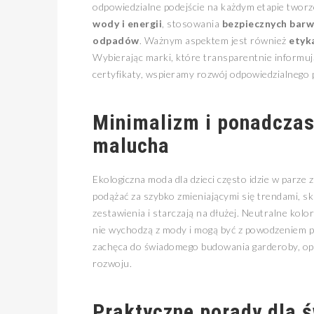
odpowiedzialne podejście na każdym etapie tworz
wody i energii
, stosowania
bezpiecznych barw
odpadów
. Ważnym aspektem jest również
etyk
Wybierając marki, które transparentnie informuj
certyfikaty, wspieramy rozwój odpowiedzialnego p
Minimalizm i ponadczas
malucha
Ekologiczna moda dla dzieci często idzie w parze 
podążać za szybko zmieniającymi się trendami, sk
zestawienia i starczają na dłużej. Neutralne kolor
nie wychodzą z mody i mogą być z powodzeniem p
zachęca do świadomego budowania garderoby, op
rozwoju.
Praktyczne porady dla 