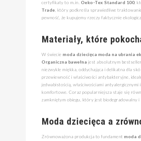
certyfikaty to m.in.
Oeko-Tex Standard 100
, k
Trade
, który podkreśla sprawiedliwe traktowan
pewność, że kupujemy rzeczy faktycznie ekologic
Materiały, które pokoch
W świecie
moda dziecięca moda na ubrania e
Organiczna bawełna
jest absolutnym bestselle
niezwykle miękka, oddychająca i delikatna dla skó
przewiewność i właściwości antybakteryjne, idealn
jedwabistością, właściwościami antyalergicznymi 
komfortowe. Coraz popularniejsza staje się rów
zamkniętym obiegu, który jest biodegradowalny i 
Moda dziecięca a zrówn
Zrównoważona produkcja to fundament
moda dz