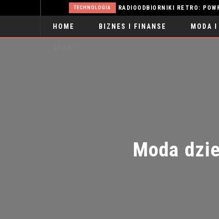
ŻYLAKI: PRZYCZYNY, OBJAWY I SKUTECZNE METODY LECZENIA
RADIOODBIORNIKI RETRO: POWRÓT D
TECHNOLOGIA
HOME
BIZNES I FINANSE
MODA I
SPORT
Moda dziec