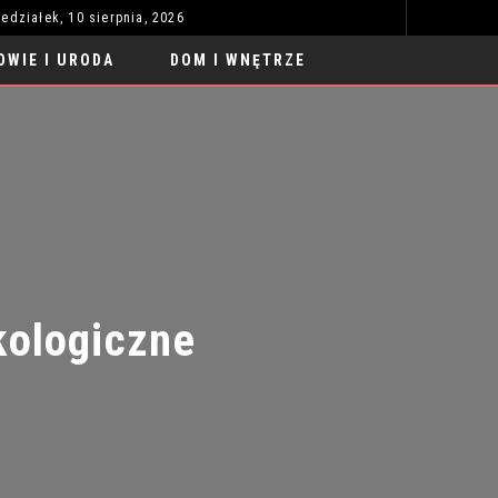
iedziałek, 10 sierpnia, 2026
RAJDY SAMOCHODOWE: EMOCJE, ADRENALINA I PRECYZJA
STYL 
MODA I STYL
OWIE I URODA
DOM I WNĘTRZE
ologiczne