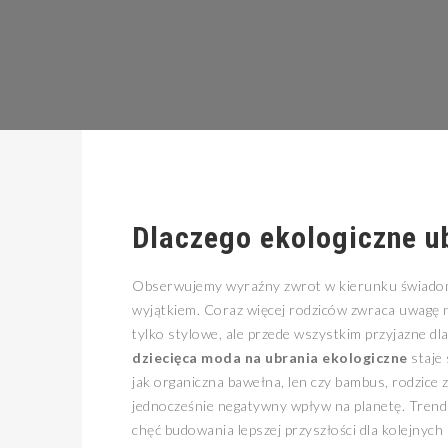
Dlaczego ekologiczne ub
Obserwujemy wyraźny zwrot w kierunku świadom
wyjątkiem. Coraz więcej rodziców zwraca uwagę n
tylko stylowe, ale przede wszystkim przyjazne dl
dziecięca moda na ubrania ekologiczne
staje 
jak organiczna bawełna, len czy bambus, rodzice
jednocześnie negatywny wpływ na planetę. Trend
chęć budowania lepszej przyszłości dla kolejnych