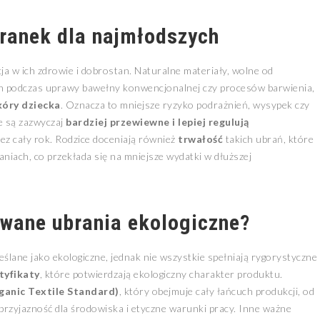
branek dla najmłodszych
ja w ich zdrowie i dobrostan. Naturalne materiały, wolne od
h podczas uprawy bawełny konwencjonalnej czy procesów barwienia,
kóry dziecka
. Oznacza to mniejsze ryzyko podrażnień, wysypek czy
ne są zazwyczaj
bardziej przewiewne i lepiej regulują
ez cały rok. Rodzice doceniają również
trwałość
takich ubrań, które
niach, co przekłada się na mniejsze wydatki w dłuższej
owane ubrania ekologiczne?
eślane jako ekologiczne, jednak nie wszystkie spełniają rygorystyczne
tyfikaty
, które potwierdzają ekologiczny charakter produktu.
anic Textile Standard)
, który obejmuje cały łańcuch produkcji, od
rzyjazność dla środowiska i etyczne warunki pracy. Inne ważne