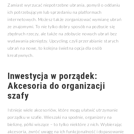
Zamiast wyrzucać niepotrzebne ubrania, pomyśl o oddaniu
ich potrzebującym lub sprzedaniu na platformach
internetowych. Możesz także zorganizować wymianę ubrań
ze znajomymi. To nie tylko dobry sposób na pozbycie się
zbędnych rzeczy, ale także na zdobycie nowych ubrań bez
wydawania pieniędzy. Upcycling, czyli przerabianie starych
ubrań na nowe, to kolejna świetna opcja dla osób
kreatywnych.
Inwestycja w porządek:
Akcesoria do organizacji
szafy
Istnieje wiele akcesoriów, które mogą ułatwić utrzymanie
porządku w szafie. Wieszaki na spodnie, organizery na
bieliznę, półki wiszące – to tylko niektóre z nich. Wybierając
akcesoria, zwróć uwagę na ich funkcjonalność i dopasowanie