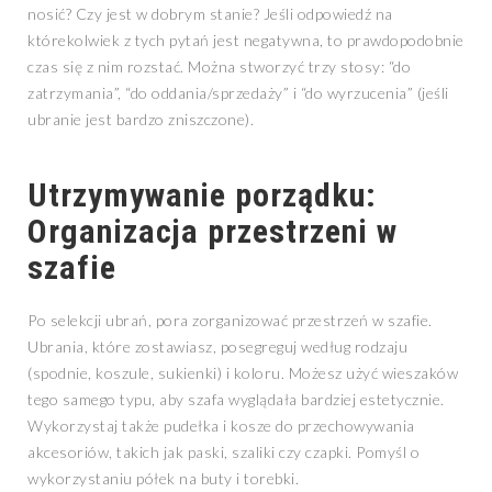
nosić? Czy jest w dobrym stanie? Jeśli odpowiedź na
którekolwiek z tych pytań jest negatywna, to prawdopodobnie
czas się z nim rozstać. Można stworzyć trzy stosy: “do
zatrzymania”, “do oddania/sprzedaży” i “do wyrzucenia” (jeśli
ubranie jest bardzo zniszczone).
Utrzymywanie porządku:
Organizacja przestrzeni w
szafie
Po selekcji ubrań, pora zorganizować przestrzeń w szafie.
Ubrania, które zostawiasz, posegreguj według rodzaju
(spodnie, koszule, sukienki) i koloru. Możesz użyć wieszaków
tego samego typu, aby szafa wyglądała bardziej estetycznie.
Wykorzystaj także pudełka i kosze do przechowywania
akcesoriów, takich jak paski, szaliki czy czapki. Pomyśl o
wykorzystaniu półek na buty i torebki.