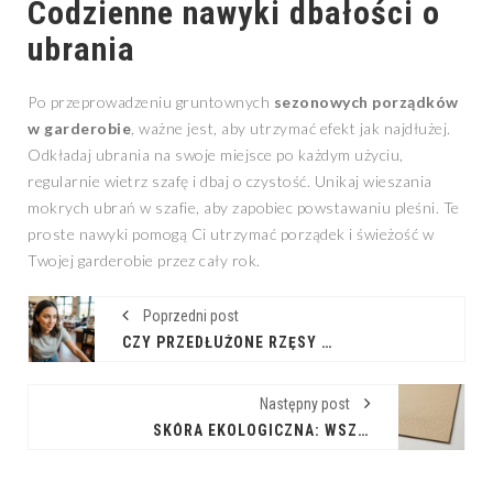
Codzienne nawyki dbałości o
ubrania
Po przeprowadzeniu gruntownych
sezonowych porządków
w garderobie
, ważne jest, aby utrzymać efekt jak najdłużej.
Odkładaj ubrania na swoje miejsce po każdym użyciu,
regularnie wietrz szafę i dbaj o czystość. Unikaj wieszania
mokrych ubrań w szafie, aby zapobiec powstawaniu pleśni. Te
proste nawyki pomogą Ci utrzymać porządek i świeżość w
Twojej garderobie przez cały rok.
Poprzedni post
CZY PRZEDŁUŻONE RZĘSY PASUJĄ DO CODZIENNEJ STYLIZACJI?
Następny post
SKÓRA EKOLOGICZNA: WSZYSTKO, CO MUSISZ WIEDZIEĆ O ALTERNATYWIE DLA SKÓRY NATURALNEJ