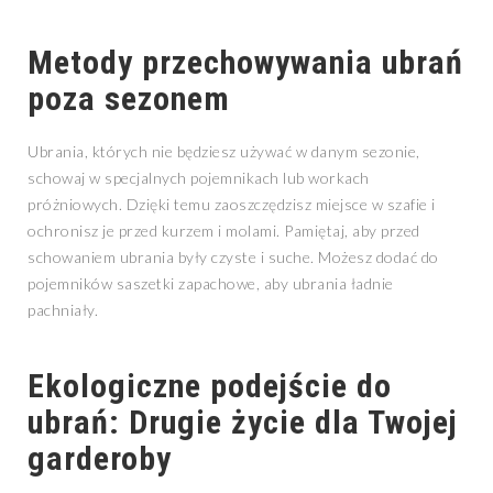
Metody przechowywania ubrań
poza sezonem
Ubrania, których nie będziesz używać w danym sezonie,
schowaj w specjalnych pojemnikach lub workach
próżniowych. Dzięki temu zaoszczędzisz miejsce w szafie i
ochronisz je przed kurzem i molami. Pamiętaj, aby przed
schowaniem ubrania były czyste i suche. Możesz dodać do
pojemników saszetki zapachowe, aby ubrania ładnie
pachniały.
Ekologiczne podejście do
ubrań: Drugie życie dla Twojej
garderoby