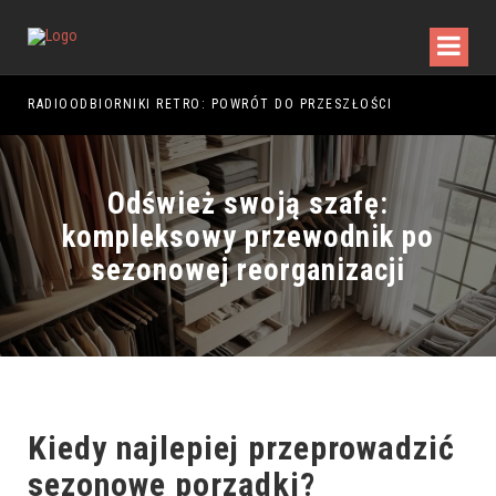
RADIOODBIORNIKI RETRO: POWRÓT DO PRZESZŁOŚCI
RAJ
Odśwież swoją szafę:
kompleksowy przewodnik po
sezonowej reorganizacji
Kiedy najlepiej przeprowadzić
sezonowe porządki?