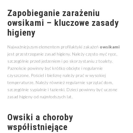
Zapobieganie zarażeniu
owsikami
– kluczowe zasady
higieny
Najważniejszym elementem profilaktyki zakażeń
owsikami
jest przestrzeganie zasad higieny. Należy często myć ręce,
szczególnie przed jedzeniem i po skorzystaniu z toalety.
Paznokcie powinny być krótko obcięte i regularnie
czyszczone. Pościel i bieliznę należy prać w wysokiej
temperaturze. Należy również regularnie sprzątać dom,
szczególnie sypialnie i łazienki. Dzieci powinny być uczone
zasad higieny od najmłodszych lat.
Owsiki
a choroby
współistniejące