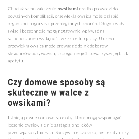
Chociaż samo zakażenie
owsikami
rzadko prowadzi do
poważnych komplikacji, przewlekła owsica może osłabić
organizm i pogorszyć przebieg innych chorób. Długotrwały
świąd i bezsenność mogą negatywnie wpływać na
samopoczucie i wydajność w szkole lub pracy. U dzieci
przewlekła owsica może prowadzić do niedoborów
składników odżywczych, szczególnie jeśli towarzyszy jej brak
apetytu.
Czy domowe sposoby są
skuteczne w walce z
owsikami
?
Istnieją pewne domowe sposoby, które mogą wspomagać
leczenie owsicy, ale nie zastąpią one leków
przeciwpasożytniczych. Spożywanie czosnku, pestek dyni czy