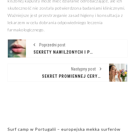
kiszonej kapusty może mieć działanie odrobaczające, ale ich
skuteczność nie została potwierdzona badaniami klinicznymi.
Ważniejsze jest przestrzeganie zasad higieny i konsultacja z
lekarzem w celu dobrania odpowiedniego leczenia
farmakologicznego.
Poprzedni post
SEKRETY NAWILŻONYCH I PEŁNYCH BLASKU UST
Następny post
SEKRET PROMIENNEJ CERY: PORANNY RYTUAŁ PIĘKNA
Surf camp w Portugalii – europejska mekka surferów