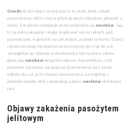
Owsiki
(Enterobius vermicularis) to małe, białe robaki
pasożytnicze, które żyją w jelicie grubym człowieka, głównie u
dzieci. Zarażenie następuje przez połknięcie jaj
owsików
. Jaja
te są mikroskopijne i mogą znajdować się na rękach, pod
paznokciami, w pościeli, na ubraniach, a nawet w kurzu. Dzieci
często zarażają się poprzez przenoszenie jaj z rąk do ust,
szczególnie po zabawie w piaskownicy lub na placu zabaw,
gdzie jaja
owsików
mogą być obecne. Autoinfekcja, czyli
ponowne zarażenie się poprzez przeniesienie jaj z okolic
odbytu do ust, jest również powszechna, szczególnie z
powodu świądu, który powodują samice
owsików
składające
jaja.
Objawy zakażenia pasożytem
jelitowym