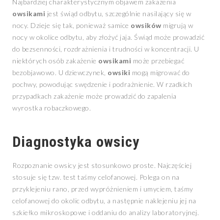
Najbardziej charakterystycznym objawem zakażenia
owsikami
jest świąd odbytu, szczególnie nasilający się w
nocy. Dzieje się tak, ponieważ samice
owsików
migrują w
nocy w okolice odbytu, aby złożyć jaja. Świąd może prowadzić
do bezsenności, rozdrażnienia i trudności w koncentracji. U
niektórych osób zakażenie
owsikami
może przebiegać
bezobjawowo. U dziewczynek,
owsiki
mogą migrować do
pochwy, powodując swędzenie i podrażnienie. W rzadkich
przypadkach zakażenie może prowadzić do zapalenia
wyrostka robaczkowego.
Diagnostyka owsicy
Rozpoznanie owsicy jest stosunkowo proste. Najczęściej
stosuje się tzw. test taśmy celofanowej. Polega on na
przyklejeniu rano, przed wypróżnieniem i umyciem, taśmy
celofanowej do okolic odbytu, a następnie naklejeniu jej na
szkiełko mikroskopowe i oddaniu do analizy laboratoryjnej.