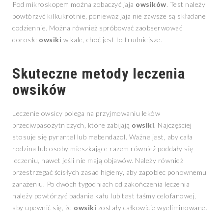
Pod mikroskopem można zobaczyć jaja
owsików
. Test należy
powtórzyć kilkukrotnie, ponieważ jaja nie zawsze są składane
codziennie. Można również spróbować zaobserwować
dorosłe
owsiki
w kale, choć jest to trudniejsze.
Skuteczne metody leczenia
owsików
Leczenie owsicy polega na przyjmowaniu leków
przeciwpasożytniczych, które zabijają
owsiki
. Najczęściej
stosuje się pyrantel lub mebendazol. Ważne jest, aby cała
rodzina lub osoby mieszkające razem również poddały się
leczeniu, nawet jeśli nie mają objawów. Należy również
przestrzegać ścisłych zasad higieny, aby zapobiec ponownemu
zarażeniu. Po dwóch tygodniach od zakończenia leczenia
należy powtórzyć badanie kału lub test taśmy celofanowej,
aby upewnić się, że
owsiki
zostały całkowicie wyeliminowane.