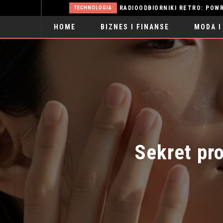
ŻYLAKI: PRZYCZYNY, OBJAWY I SKUTECZNE METODY LECZENIA
RADIOODBIORNIKI RETRO: POWRÓT D
TECHNOLOGIA
HOME
BIZNES I FINANSE
MODA I
SPORT
Sekret pro