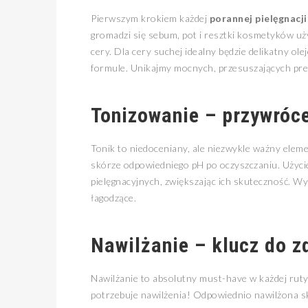
Pierwszym krokiem każdej
porannej pielęgnacj
gromadzi się sebum, pot i resztki kosmetyków u
cery. Dla cery suchej idealny będzie delikatny olej
formule. Unikajmy mocnych, przesuszających pre
Tonizowanie – przywróc
Tonik to niedoceniany, ale niezwykle ważny elem
skórze odpowiedniego pH po oczyszczaniu. Użyci
pielęgnacyjnych, zwiększając ich skuteczność. Wyb
łagodzące.
Nawilżanie – klucz do z
Nawilżanie to absolutny must-have w każdej rutyn
potrzebuje nawilżenia! Odpowiednio nawilżona skó