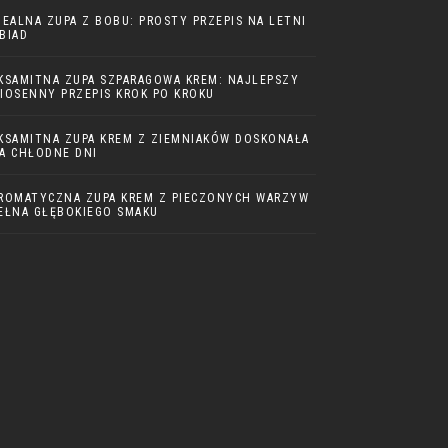
DEALNA ZUPA Z BOBU: PROSTY PRZEPIS NA LETNI
BIAD
KSAMITNA ZUPA SZPARAGOWA KREM: NAJLEPSZY
IOSENNY PRZEPIS KROK PO KROKU
KSAMITNA ZUPA KREM Z ZIEMNIAKÓW DOSKONAŁA
A CHŁODNE DNI
ROMATYCZNA ZUPA KREM Z PIECZONYCH WARZYW
EŁNA GŁĘBOKIEGO SMAKU