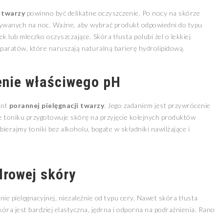
i twarzy
powinno być delikatne oczyszczenie. Po nocy na skórze
żywanych na noc. Ważne, aby wybrać produkt odpowiedni do typu
ek lub mleczko oczyszczające. Skóra tłusta polubi żel o lekkiej
paratów, które naruszają naturalną barierę hydrolipidową.
enie właściwego pH
ent
porannej pielęgnacji twarzy
. Jego zadaniem jest przywrócenie
e toniku przygotowuje skórę na przyjęcie kolejnych produktów
ierajmy toniki bez alkoholu, bogate w składniki nawilżające i
drowej skóry
ie pielęgnacyjnej, niezależnie od typu cery. Nawet skóra tłusta
ra jest bardziej elastyczna, jędrna i odporna na podrażnienia. Rano