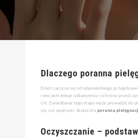
Dlaczego
poranna pielę
Dzień zaczyna się od odpowiedniego przygotowani
rano potrzebuje odświeżenia i ochrony przed czy
UV. Zaniedbanie tego etapu może prowadzić do p
się, czy wypryski. Skuteczna
poranna pielęgnac
Oczyszczanie – podstaw