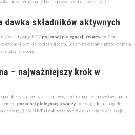
ybko się wchłonie i nie będzie powodował uczucia ciężkości.
a dawka składników aktywnych
adników aktywnych. W
porannej pielęgnacji twarzy
możemy
ntyoksydacyjnym lub rozjaśniającym. Serum nakładamy przed kremem
ć głębiej w skórę.
na – najważniejszy krok w
profilaktyki przeciwstarzeniowej i ochrona przed powstawaniem
y element
porannej pielęgnacji twarzy
, bez względu na pogodę.
ochrony (UVA i UVB) i nakładać go obficie na całą twarz, szyję i