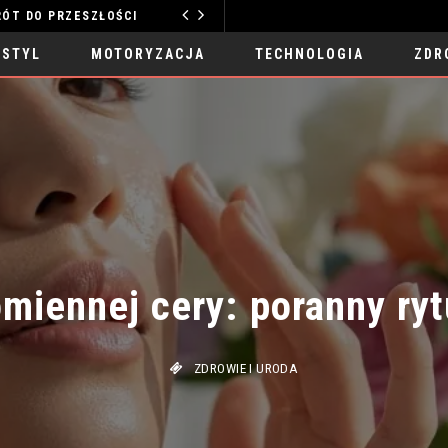
O PRZESZŁOŚCI
MOTORYZACJA
 STYL
MOTORYZACJA
TECHNOLOGIA
ZDR
miennej cery: poranny rytu
ZDROWIE I URODA