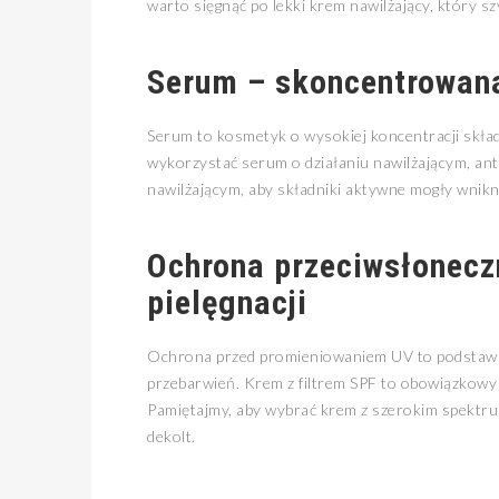
warto sięgnąć po lekki krem nawilżający, który sz
Serum – skoncentrowan
Serum to kosmetyk o wysokiej koncentracji skł
wykorzystać serum o działaniu nawilżającym, a
nawilżającym, aby składniki aktywne mogły wnikną
Ochrona przeciwsłonecz
pielęgnacji
Ochrona przed promieniowaniem UV to podstawa 
przebarwień. Krem z filtrem SPF to obowiązkow
Pamiętajmy, aby wybrać krem z szerokim spektrum 
dekolt.