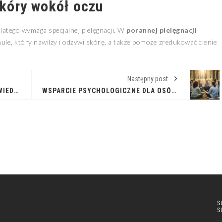
skóry wokół oczu
dlatego wymaga specjalnej pielęgnacji. W
porannej pielęgnacji
ule, który nawilży i odżywi skórę, a także pomoże zredukować cienie
Następny post
OWSIKI: WSZYSTKO, CO MUSISZ WIEDZIEĆ O TYM PASOŻYCIE
WSPARCIE PSYCHOLOGICZNE DLA OSÓB SPRAWUJĄCYCH OPIEKĘ
S
S