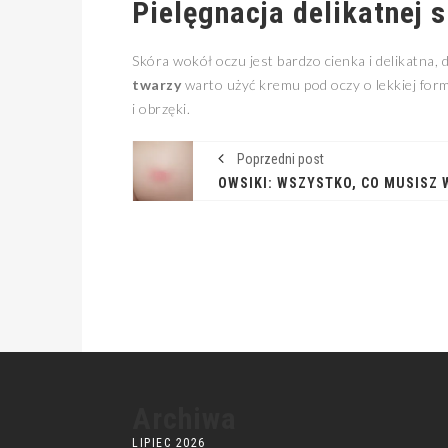
Pielęgnacja delikatnej 
Skóra wokół oczu jest bardzo cienka i delikatna, 
twarzy
warto użyć kremu pod oczy o lekkiej form
i obrzęki.
Poprzedni post
Archiwa
LIPIEC 2026