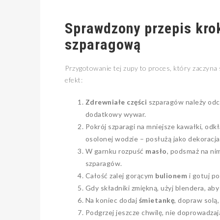
Sprawdzony przepis kro
szparagową
Przygotowanie tej zupy to proces, który zaczyna 
efekt:
Zdrewniałe części
szparagów należy odci
dodatkowy wywar.
Pokrój szparagi na mniejsze kawałki, odk
osolonej wodzie – posłużą jako dekoracja
W garnku rozpuść
masło
, podsmaż na ni
szparagów.
Całość zalej gorącym
bulionem
i gotuj p
Gdy składniki zmiękną, użyj blendera, ab
Na koniec dodaj
śmietankę
, dopraw solą
Podgrzej jeszcze chwilę, nie doprowadzaj