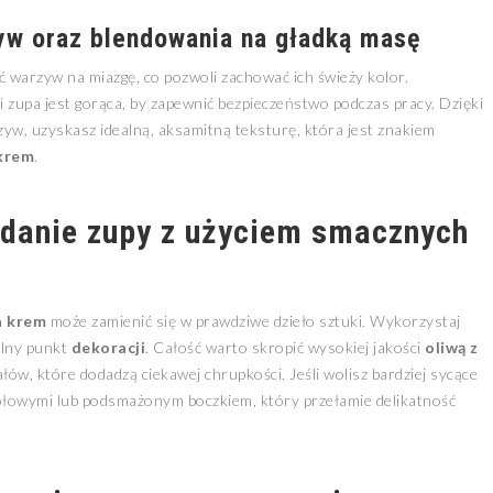
yw oraz blendowania na gładką masę
 warzyw na miazgę, co pozwoli zachować ich świeży kolor.
i zupa jest gorąca, by zapewnić bezpieczeństwo podczas pracy. Dzięki
yw, uzyskasz idealną, aksamitną teksturę, która jest znakiem
krem
.
danie zupy z użyciem smacznych
a krem
może zamienić się w prawdziwe dzieło sztuki. Wykorzystaj
alny punkt
dekoracji
. Całość warto skropić wysokiej jakości
oliwą z
ów, które dodadzą ciekawej chrupkości. Jeśli wolisz bardziej sycące
iołowymi lub podsmażonym boczkiem, który przełamie delikatność