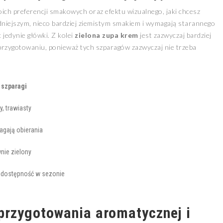
ch preferencji smakowych oraz efektu wizualnego, jaki chcesz
dniejszym, nieco bardziej ziemistym smakiem i wymagają starannego
 jedynie główki. Z kolei
zielona zupa krem
jest zazwyczaj bardziej
 przygotowaniu, ponieważ tych szparagów zazwyczaj nie trzeba
 szparagi
y, trawiasty
agają obierania
nie zielony
 dostępność w sezonie
przygotowania aromatycznej i