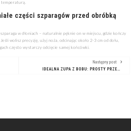
ą temperaturą.
niałe części szparagów przed obróbką
 szparaga w dłoniach – naturalnie pęknie on w miejscu, gdzie kończy
. Jeśli wolisz precyzję, użyj noża, odcinając około 2-3 cm od dołu,
agach często wystarczy odcięcie samej końcówki.
Następny post
IDEALNA ZUPA Z BOBU: PROSTY PRZEPIS NA LETNI OBIAD