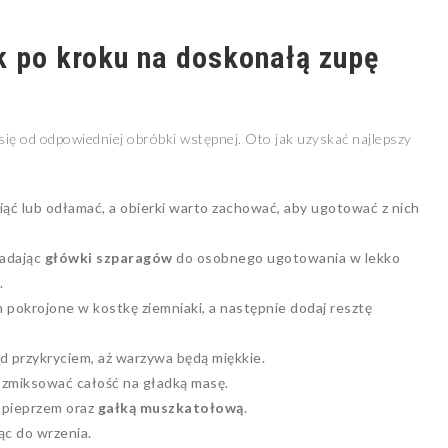
k po kroku na doskonałą zupę
się od odpowiedniej obróbki wstępnej. Oto jak uzyskać najlepszy
ąć lub odłamać, a obierki warto zachować, aby ugotować z nich
ładając
główki szparagów
do osobnego ugotowania w lekko
.
m pokrojone w kostkę ziemniaki, a następnie dodaj resztę
od przykryciem, aż warzywa będą miękkie.
y zmiksować całość na gładką masę.
, pieprzem oraz
gałką muszkatołową
.
ąc do wrzenia.