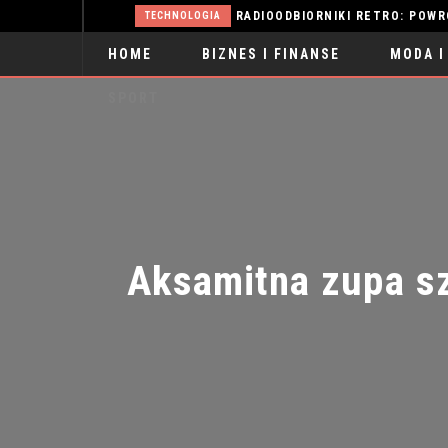
ŻYLAKI: PRZYCZYNY, OBJAWY I SKUTECZNE METODY LECZENIA
RADIOODBIORNIKI RETRO: POWRÓT D
TECHNOLOGIA
HOME
BIZNES I FINANSE
MODA I
SPORT
Aksamitna zupa sz