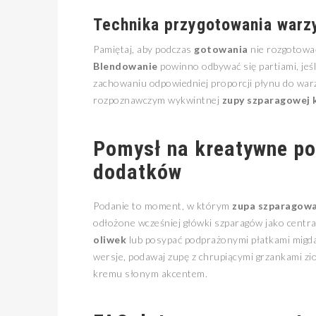
Technika przygotowania warz
Pamiętaj, aby podczas
gotowania
nie rozgotować
Blendowanie
powinno odbywać się partiami, jeśl
zachowaniu odpowiedniej proporcji płynu do warz
rozpoznawczym wykwintnej
zupy szparagowej 
Pomysł na kreatywne po
dodatków
Podanie to moment, w którym
zupa szparagow
odłożone wcześniej główki szparagów jako centr
oliwek
lub posypać podprażonymi płatkami migdał
wersje, podawaj zupę z chrupiącymi grzankami z
kremu słonym akcentem.