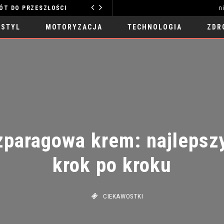
O PRZESZŁOŚCI
n
MOTORYZACJA
 STYL
MOTORYZACJA
TECHNOLOGIA
ZDR
paragowa krem: najlepszy 
krok po kroku
CIEKAWOSTKI