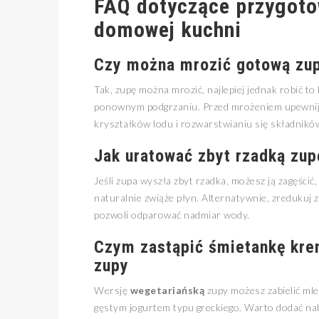
FAQ dotyczące przygoto
domowej kuchni
Czy można mrozić gotową zupę
Tak, zupę można mrozić, najlepiej jednak robić t
ponownym podgrzaniu. Przed mrożeniem upewnij s
kryształków lodu i rozwarstwianiu się składnikó
Jak uratować zbyt rzadką zu
Jeśli zupa wyszła zbyt rzadka, możesz ją zagęśc
naturalnie zwiąże płyn. Alternatywnie, zredukuj 
pozwoli odparować nadmiar wody.
Czym zastąpić śmietankę krem
zupy
Wersję
wegetariańską
zupy możesz zabielić ml
gęstym jogurtem typu greckiego. Warto dodać nab