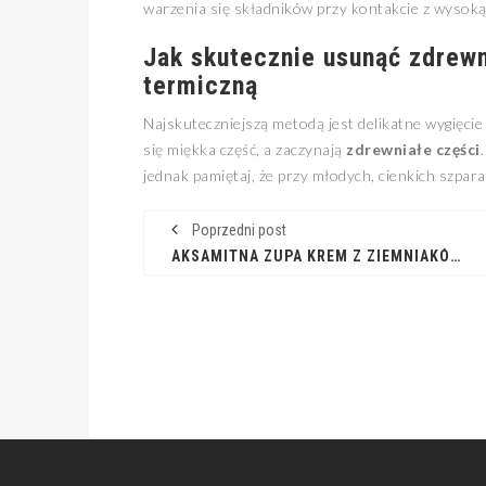
warzenia się składników przy kontakcie z wysok
Jak skutecznie usunąć zdrew
termiczną
Najskuteczniejszą metodą jest delikatne wygięcie
się miękka część, a zaczynają
zdrewniałe części
jednak pamiętaj, że przy młodych, cienkich szpar
Poprzedni post
AKSAMITNA ZUPA KREM Z ZIEMNIAKÓW DOSKONAŁA NA CHŁODNE DNI