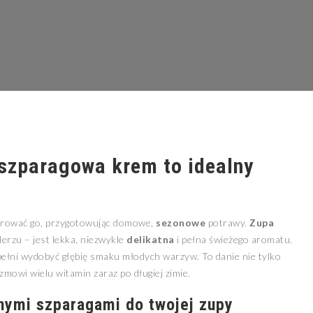
szparagowa krem to idealny
lebrować go, przygotowując domowe,
sezonowe
potrawy.
Zupa
erzu – jest lekka, niezwykle
delikatna
i pełna świeżego aromatu.
łni wydobyć głębię smaku młodych warzyw. To danie nie tylko
zmowi wielu witamin zaraz po długiej zimie.
nymi szparagami do twojej zupy