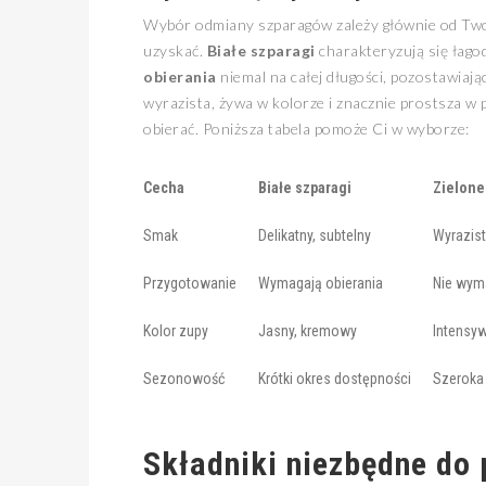
Wybór odmiany szparagów zależy głównie od Twoi
uzyskać.
Białe szparagi
charakteryzują się łago
obierania
niemal na całej długości, pozostawiając
wyrazista, żywa w kolorze i znacznie prostsza w
obierać. Poniższa tabela pomoże Ci w wyborze:
Cecha
Białe szparagi
Zielone
Smak
Delikatny, subtelny
Wyrazist
Przygotowanie
Wymagają obierania
Nie wym
Kolor zupy
Jasny, kremowy
Intensyw
Sezonowość
Krótki okres dostępności
Szeroka
Składniki niezbędne do 