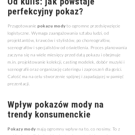
Od kulis: jak powstaje
perfekcyjny pokaz?
Przygotowanie
pokazu mody
to ogromne przedsięwzięcie
logistyczne. Wymaga zaangażowania sztabu ludzi, od
projektantów, krawców i stylistów, po choreografów,
scenografów i specjalistów od oświetlenia. Proces planowania
zaczyna się na wiele miesięcy przed datą pokazu i obejmuje
m.in. projektowanie kolekcji, casting modelek, dobór muzyki i
scenografii oraz organizację cateringu i zaproszeń dla gości.
Całość ma na celu stworzenie spójnej i zapadającej w pamięć
prezentacji.
Wpływ
pokazów mody
na
trendy konsumenckie
Pokazy mody
mają ogromny wpływ na to, co nosimy. To z