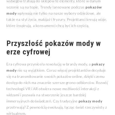
wybiegów trafiają do sklepów te elementy, które w danym
sezonie są na topie. Trendy lansowane podczas
pokazów
mody
wpływają nie tylko na nasze wybory odzieżowe, ale
także na styl życia, makijaż i fryzury. Projektanci kreują wizje,
które inspirują, a konsumenci chcą być ich częścią.
Przyszłość
pokazów mody
w
erze cyfrowej
Era cyfrowa przyniosła rewolucję w branży mody, a
pokazy
mody
nie są wyjątkiem. Coraz więcej projektantów decyduje
się na transmitowanie swoich pokazów online, dzięki czemu
dostęp do nich ma znacznie szersze grono odbiorców. Rozwój
technologii VR i AR otwiera nowe możliwości interakcji z
widzami i pozwala na stworzenie jeszcze bardziej
immersyjnych doświadczeń. Czy tradycyjne
pokazy mody
przetrwają? Z pewnością ewoluują, łącząc świat rzeczywisty z
wirtualnym.