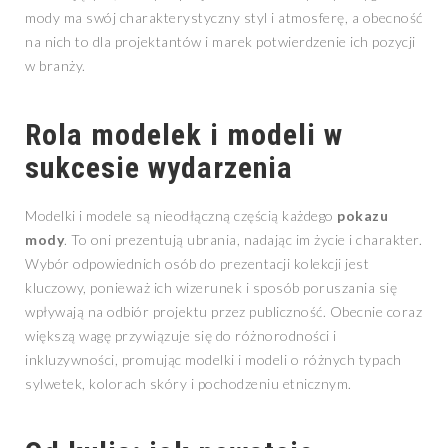
mody ma swój charakterystyczny styl i atmosferę, a obecność
na nich to dla projektantów i marek potwierdzenie ich pozycji
w branży.
Rola modelek i modeli w
sukcesie wydarzenia
Modelki i modele są nieodłączną częścią każdego
pokazu
mody
. To oni prezentują ubrania, nadając im życie i charakter.
Wybór odpowiednich osób do prezentacji kolekcji jest
kluczowy, ponieważ ich wizerunek i sposób poruszania się
wpływają na odbiór projektu przez publiczność. Obecnie coraz
większą wagę przywiązuje się do różnorodności i
inkluzywności, promując modelki i modeli o różnych typach
sylwetek, kolorach skóry i pochodzeniu etnicznym.