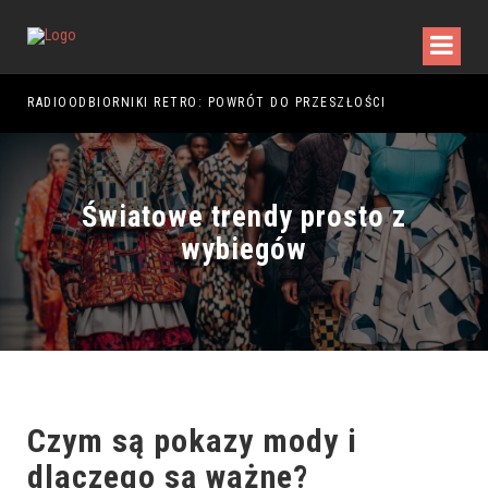
RADIOODBIORNIKI RETRO: POWRÓT DO PRZESZŁOŚCI
RAJ
Światowe trendy prosto z
wybiegów
Czym są
pokazy mody
i
dlaczego są ważne?