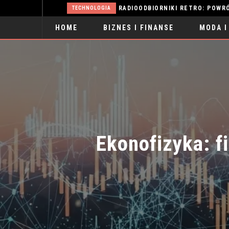
ŻYLAKI: PRZYCZYNY, OBJAWY I SKUTECZNE METODY LECZENIA
RADIOODBIORNIKI RETRO: POWRÓT D
TECHNOLOGIA
HOME
BIZNES I FINANSE
MODA I
SPORT
Ekonofizyka: f