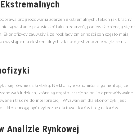
 Ekstremalnych
t poprawa prognozowania zdarzeń ekstremalnych, takich jak krachy
ie są w stanie przewidzieć takich zdarzeń, ponieważ opierają się na
. Ekonofizycy zauważyli, że rozkłady zmienności cen często mają
o wystąpienia ekstremalnych zdarzeń jest znacznie większe niż
ofizyki
ka się również z krytyką. Niektórzy ekonomiści argumentują, że
 zachowań ludzkich, które są często irracjonalne i nieprzewidywalne.
ane i trudne do interpretacji. Wyzwaniem dla ekonofizyki jest
eli, które mogą być użyteczne dla inwestorów i regulatorów.
w Analizie Rynkowej