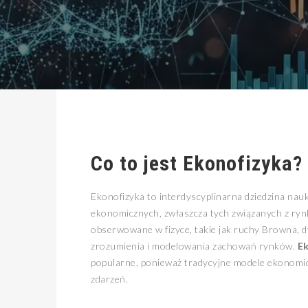
Co to jest Ekonofizyka?
Ekonofizyka to interdyscyplinarna dziedzina nauk
ekonomicznych, zwłaszcza tych związanych z rynk
obserwowane w fizyce, takie jak ruchy Browna, 
zrozumienia i modelowania zachowań rynków.
E
popularne, ponieważ tradycyjne modele ekonomi
zdarzeń.