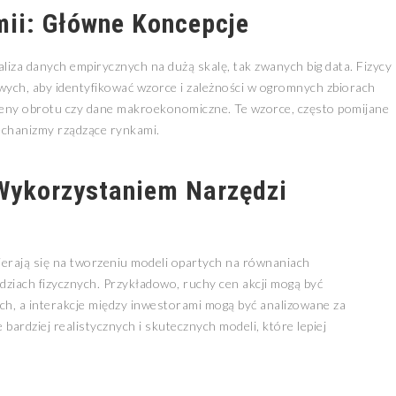
mii: Główne Koncepcje
liza danych empirycznych na dużą skalę, tak zwanych big data. Fizycy
wych, aby identyfikować wzorce i zależności w ogromnych zbiorach
umeny obrotu czy dane makroekonomiczne. Te wzorce, często pomijane
echanizmy rządzące rynkami.
Wykorzystaniem Narzędzi
ierają się na tworzeniu modeli opartych na równaniach
dziach fizycznych. Przykładowo, ruchy cen akcji mogą być
, a interakcje między inwestorami mogą być analizowane za
bardziej realistycznych i skutecznych modeli, które lepiej