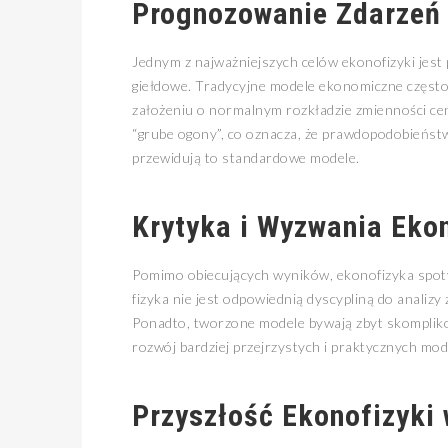
Prognozowanie Zdarzeń
Jednym z najważniejszych celów ekonofizyki jes
giełdowe. Tradycyjne modele ekonomiczne często n
założeniu o normalnym rozkładzie zmienności cen
“grube ogony”, co oznacza, że prawdopodobieństw
przewidują to standardowe modele.
Krytyka i Wyzwania Ekon
Pomimo obiecujących wyników, ekonofizyka spoty
fizyka nie jest odpowiednią dyscypliną do analizy
Ponadto, tworzone modele bywają zbyt skomplikow
rozwój bardziej przejrzystych i praktycznych mod
Przyszłość Ekonofizyki 