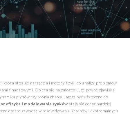
i, która stosuje narzędzia i metody fizyki do analizy problemów
ami finansowymi. Opiera się na założeniu, że pewne zjawiska
dynamika płynów czy teoria chaosu, mogą być użyteczne do
konofizyka i modelowanie rynków
stają się coraz bardziej
czne często zawodzą w przewidywaniu krachów i ekstremalnych