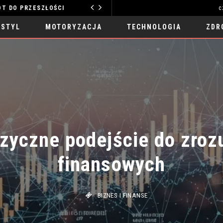
O PRZESZŁOŚCI
c
MOTORYZACJA
 STYL
MOTORYZACJA
TECHNOLOGIA
ZDR
izyczne podejście do zrozu
finansowych
BIZNES I FINANSE