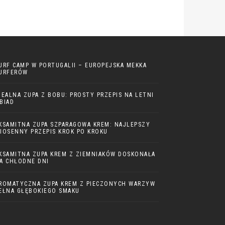
URF CAMP W PORTUGALII – EUROPEJSKA MEKKA
URFERÓW
DEALNA ZUPA Z BOBU: PROSTY PRZEPIS NA LETNI
BIAD
KSAMITNA ZUPA SZPARAGOWA KREM: NAJLEPSZY
IOSENNY PRZEPIS KROK PO KROKU
KSAMITNA ZUPA KREM Z ZIEMNIAKÓW DOSKONAŁA
A CHŁODNE DNI
ROMATYCZNA ZUPA KREM Z PIECZONYCH WARZYW
EŁNA GŁĘBOKIEGO SMAKU