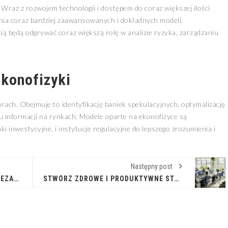
 Wraz z rozwojem technologii i dostępem do coraz większej ilości
nia coraz bardziej zaawansowanych i dokładnych modeli.
ą będą odgrywać coraz większą rolę w analizie ryzyka, zarządzaniu
konofizyki
rach. Obejmuje to identyfikację baniek spekulacyjnych, optymalizację
u informacji na rynkach. Modele oparte na ekonofizyce są
 inwestycyjne, i instytucje regulacyjne do lepszego zrozumienia i
Następny post
ROLA I OBOWIĄZKI DYREKTORA NIEZAMIESZKAŁEGO W POLSCE
STWÓRZ ZDROWE I PRODUKTYWNE STANOWISKO PRACY Z ERGONOMIĄ