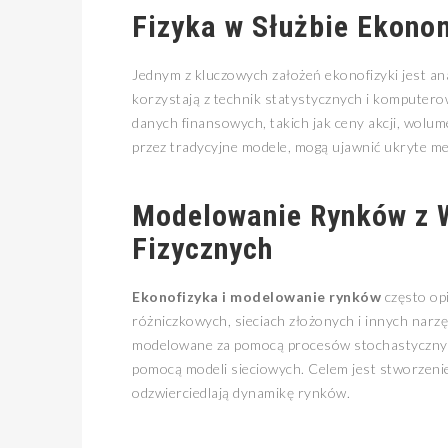
Fizyka w Służbie Ekono
Jednym z kluczowych założeń ekonofizyki jest ana
korzystają z technik statystycznych i komputero
danych finansowych, takich jak ceny akcji, wol
przez tradycyjne modele, mogą ujawnić ukryte m
Modelowanie Rynków z 
Fizycznych
Ekonofizyka i modelowanie rynków
często op
różniczkowych, sieciach złożonych i innych narzę
modelowane za pomocą procesów stochastycznych
pomocą modeli sieciowych. Celem jest stworzenie 
odzwierciedlają dynamikę rynków.