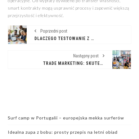
operacyjne. Od wypłaty dywidend po transfer własności,
smart kontrakty mogą usprawnić procesy i zapewnić większą
przejrzystość i efektywność.
Poprzedni post
DLACZEGO TESTOWANIE Z UŻYTKOWNIKAMI JEST KLUCZOWE DLA SUKCESU PRODUKTU
Następny post
TRADE MARKETING: SKUTECZNE NARZĘDZIE WZROSTU SPRZEDAŻY
Surf camp w Portugalii – europejska mekka surferów
Idealna zupa z bobu: prosty przepis na letni obiad