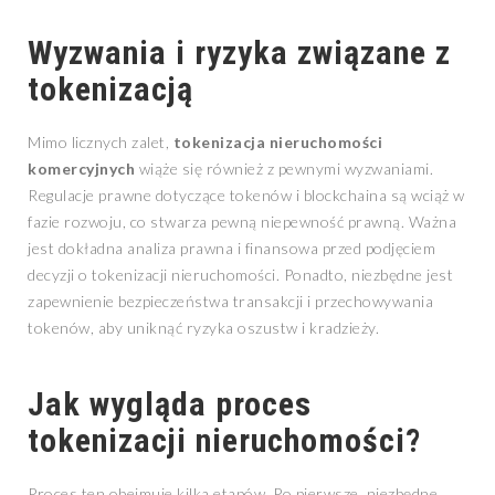
Wyzwania i ryzyka związane z
tokenizacją
Mimo licznych zalet,
tokenizacja nieruchomości
komercyjnych
wiąże się również z pewnymi wyzwaniami.
Regulacje prawne dotyczące tokenów i blockchaina są wciąż w
fazie rozwoju, co stwarza pewną niepewność prawną. Ważna
jest dokładna analiza prawna i finansowa przed podjęciem
decyzji o tokenizacji nieruchomości. Ponadto, niezbędne jest
zapewnienie bezpieczeństwa transakcji i przechowywania
tokenów, aby uniknąć ryzyka oszustw i kradzieży.
Jak wygląda proces
tokenizacji nieruchomości?
Proces ten obejmuje kilka etapów. Po pierwsze, niezbędne