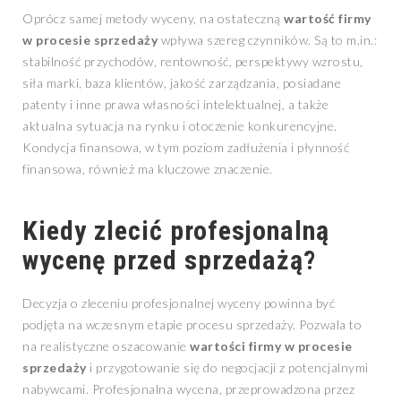
Oprócz samej metody wyceny, na ostateczną
wartość firmy
w procesie sprzedaży
wpływa szereg czynników. Są to m.in.:
stabilność przychodów, rentowność, perspektywy wzrostu,
siła marki, baza klientów, jakość zarządzania, posiadane
patenty i inne prawa własności intelektualnej, a także
aktualna sytuacja na rynku i otoczenie konkurencyjne.
Kondycja finansowa, w tym poziom zadłużenia i płynność
finansowa, również ma kluczowe znaczenie.
Kiedy zlecić profesjonalną
wycenę przed sprzedażą?
Decyzja o zleceniu profesjonalnej wyceny powinna być
podjęta na wczesnym etapie procesu sprzedaży. Pozwala to
na realistyczne oszacowanie
wartości firmy w procesie
sprzedaży
i przygotowanie się do negocjacji z potencjalnymi
nabywcami. Profesjonalna wycena, przeprowadzona przez