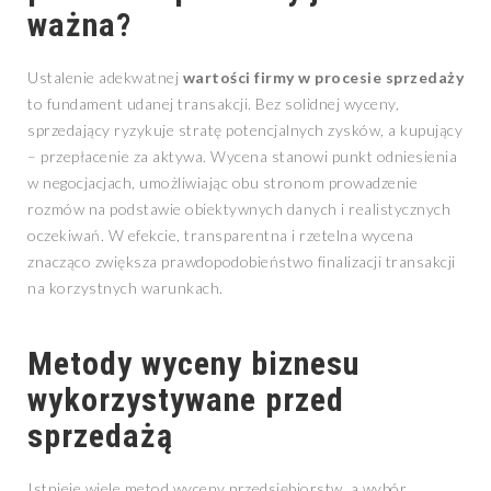
ważna?
Ustalenie adekwatnej
wartości firmy w procesie sprzedaży
to fundament udanej transakcji. Bez solidnej wyceny,
sprzedający ryzykuje stratę potencjalnych zysków, a kupujący
– przepłacenie za aktywa. Wycena stanowi punkt odniesienia
w negocjacjach, umożliwiając obu stronom prowadzenie
rozmów na podstawie obiektywnych danych i realistycznych
oczekiwań. W efekcie, transparentna i rzetelna wycena
znacząco zwiększa prawdopodobieństwo finalizacji transakcji
na korzystnych warunkach.
Metody wyceny biznesu
wykorzystywane przed
sprzedażą
Istnieje wiele metod wyceny przedsiębiorstw, a wybór