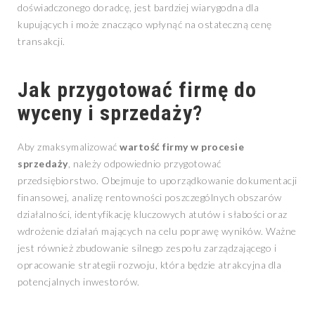
doświadczonego doradcę, jest bardziej wiarygodna dla
kupujących i może znacząco wpłynąć na ostateczną cenę
transakcji.
Jak przygotować firmę do
wyceny i sprzedaży?
Aby zmaksymalizować
wartość firmy w procesie
sprzedaży
, należy odpowiednio przygotować
przedsiębiorstwo. Obejmuje to uporządkowanie dokumentacji
finansowej, analizę rentowności poszczególnych obszarów
działalności, identyfikację kluczowych atutów i słabości oraz
wdrożenie działań mających na celu poprawę wyników. Ważne
jest również zbudowanie silnego zespołu zarządzającego i
opracowanie strategii rozwoju, która będzie atrakcyjna dla
potencjalnych inwestorów.