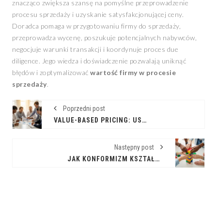
znacząco zwiększa szansę na pomyślne przeprowadzenie
procesu sprzedaży i uzyskanie satysfakcjonującej ceny.
Doradca pomaga w przygotowaniu firmy do sprzedaży,
przeprowadza wycenę, poszukuje potencjalnych nabywców,
negocjuje warunki transakcji i koordynuje proces due
diligence. Jego wiedza i doświadczenie pozwalają uniknąć
błędów i zoptymalizować
wartość firmy w procesie
sprzedaży
.
Poprzedni post
VALUE-BASED PRICING: USTALANIE CEN W OPARCIU O WARTOŚĆ DLA KLIENTA
Następny post
JAK KONFORMIZM KSZTAŁTUJE DECYZJE W PRACY ZESPOŁOWEJ