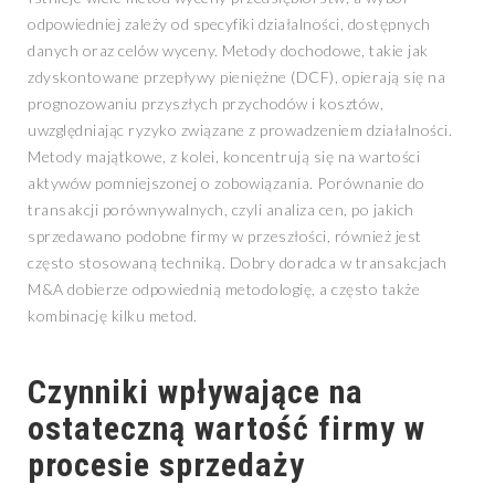
odpowiedniej zależy od specyfiki działalności, dostępnych
danych oraz celów wyceny. Metody dochodowe, takie jak
zdyskontowane przepływy pieniężne (DCF), opierają się na
prognozowaniu przyszłych przychodów i kosztów,
uwzględniając ryzyko związane z prowadzeniem działalności.
Metody majątkowe, z kolei, koncentrują się na wartości
aktywów pomniejszonej o zobowiązania. Porównanie do
transakcji porównywalnych, czyli analiza cen, po jakich
sprzedawano podobne firmy w przeszłości, również jest
często stosowaną techniką. Dobry doradca w transakcjach
M&A dobierze odpowiednią metodologię, a często także
kombinację kilku metod.
Czynniki wpływające na
ostateczną
wartość firmy w
procesie sprzedaży