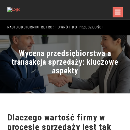
RADIOODBIORNIKI RETRO: POWRÓT DO PRZESZŁOŚCI
RAJ
Wycena przedsiębiorstwa a
transakcja sprzedaży: kluczowe
aspekty
Dlaczego
wartość firmy w
procesie sprzedaży
jest tak