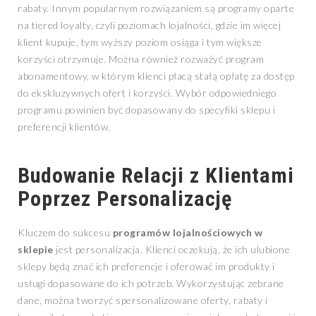
rabaty. Innym popularnym rozwiązaniem są programy oparte
na tiered loyalty, czyli poziomach lojalności, gdzie im więcej
klient kupuje, tym wyższy poziom osiąga i tym większe
korzyści otrzymuje. Można również rozważyć program
abonamentowy, w którym klienci płacą stałą opłatę za dostęp
do ekskluzywnych ofert i korzyści. Wybór odpowiedniego
programu powinien być dopasowany do specyfiki sklepu i
preferencji klientów.
Budowanie Relacji z Klientami
Poprzez Personalizację
Kluczem do sukcesu
programów lojalnościowych w
sklepie
jest personalizacja. Klienci oczekują, że ich ulubione
sklepy będą znać ich preferencje i oferować im produkty i
usługi dopasowane do ich potrzeb. Wykorzystując zebrane
dane, można tworzyć spersonalizowane oferty, rabaty i