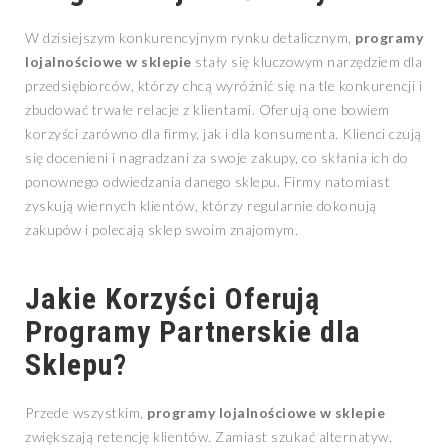
W dzisiejszym konkurencyjnym rynku detalicznym,
programy
lojalnościowe w sklepie
stały się kluczowym narzędziem dla
przedsiębiorców, którzy chcą wyróżnić się na tle konkurencji i
zbudować trwałe relacje z klientami. Oferują one bowiem
korzyści zarówno dla firmy, jak i dla konsumenta. Klienci czują
się docenieni i nagradzani za swoje zakupy, co skłania ich do
ponownego odwiedzania danego sklepu. Firmy natomiast
zyskują wiernych klientów, którzy regularnie dokonują
zakupów i polecają sklep swoim znajomym.
Jakie Korzyści Oferują
Programy Partnerskie dla
Sklepu?
Przede wszystkim,
programy lojalnościowe w sklepie
zwiększają retencję klientów. Zamiast szukać alternatyw,