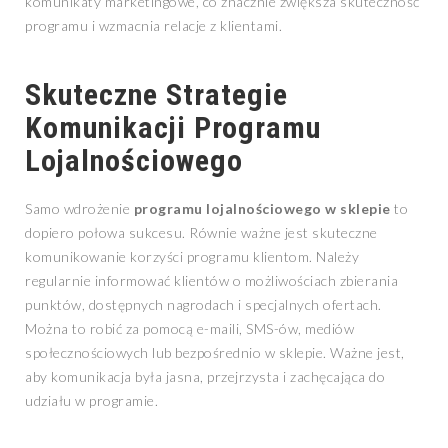
komunikaty marketingowe, co znacznie zwiększa skuteczność
programu i wzmacnia relacje z klientami.
Skuteczne Strategie
Komunikacji Programu
Lojalnościowego
Samo wdrożenie
programu lojalnościowego w sklepie
to
dopiero połowa sukcesu. Równie ważne jest skuteczne
komunikowanie korzyści programu klientom. Należy
regularnie informować klientów o możliwościach zbierania
punktów, dostępnych nagrodach i specjalnych ofertach.
Można to robić za pomocą e-maili, SMS-ów, mediów
społecznościowych lub bezpośrednio w sklepie. Ważne jest,
aby komunikacja była jasna, przejrzysta i zachęcająca do
udziału w programie.