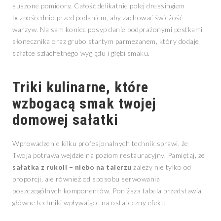
suszone pomidory. Całość delikatnie polej dressingiem
bezpośrednio przed podaniem, aby zachować świeżość
warzyw. Na sam koniec posyp danie podprażonymi pestkami
słonecznika oraz grubo startym parmezanem, który dodaje
sałatce szlachetnego wyglądu i głębi smaku.
Triki kulinarne, które
wzbogacą smak twojej
domowej sałatki
Wprowadzenie kilku profesjonalnych technik sprawi, że
Twoja potrawa wejdzie na poziom restauracyjny. Pamiętaj, że
sałatka z rukoli – niebo na talerzu
zależy nie tylko od
proporcji, ale również od sposobu serwowania
poszczególnych komponentów. Poniższa tabela przedstawia
główne techniki wpływające na ostateczny efekt: