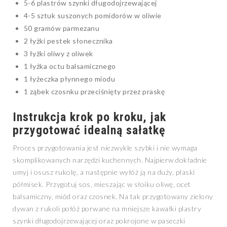
5-6 plastrów szynki długodojrzewającej
4-5 sztuk suszonych pomidorów w oliwie
50 gramów parmezanu
2 łyżki pestek słonecznika
3 łyżki oliwy z oliwek
1 łyżka octu balsamicznego
1 łyżeczka płynnego miodu
1 ząbek czosnku przeciśnięty przez praskę
Instrukcja krok po kroku, jak
przygotować idealną sałatkę
Proces przygotowania jest niezwykle szybki i nie wymaga
skomplikowanych narzędzi kuchennych. Najpierw dokładnie
umyj i osusz rukolę, a następnie wyłóż ją na duży, płaski
półmisek. Przygotuj sos, mieszając w słoiku oliwę, ocet
balsamiczny, miód oraz czosnek. Na tak przygotowany zielony
dywan z rukoli połóż porwane na mniejsze kawałki plastry
szynki długodojrzewającej oraz pokrojone w paseczki