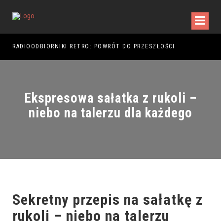
RADIOODBIORNIKI RETRO: POWRÓT DO PRZESZŁOŚCI
RAJ
Ekspresowa sałatka z rukoli –
niebo na talerzu dla każdego
Sekretny przepis na sałatkę z
rukoli – niebo na talerzu