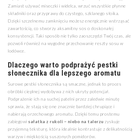
Zamiast używać miseczki i widelca, wrzuć wszystkie płynne
składniki oraz przyprawy do czystego, szklanego słoika.
Dzięki szczelnemu zamknięciu możesz energicznie wstrząsać
zawartością, co stworzy aksamitny sos o doskonałej
konsystencji. Taki sposób nie tylko zaoszczędzi Twój czas, ale
pozwoli również na wygodne przechowanie reszty sosu w
lodówce.
Dlaczego warto podprażyć pestki
słonecznika dla lepszego aromatu
Surowe pestki słonecznika są smaczne, jednak to proces
obróbki cieplnej wydobywa z nich ukryty potencjał.
Podprażenie ich na suchej patelni przez zaledwie minutę
sprawia, że stają się one znacznie bardziej chrupiące i
nabierają orzechowego aromatu. Dzięki temu prostemu
zabiegowi
sałatka z rukoli – niebo na talerzu
zyskuje
przyjemną teksturę, która idealnie kontrastuje z delikatnością
warzyw i miękkością suszonych pomidorów.