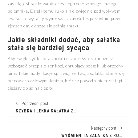
zasadą jest spakowanie dressingu do osobnego, małego
pojemnika. Dzięki temu rukola nie zwiędnie pod wpływem
kwasu i oliwy, a Ty wymieszasz całość bezpośrednio przed
zjedzeniem, ciesząc się pełnią smaku.
Jakie składniki dodać, aby sałatka
stała się bardziej sycąca
Aby zwiększyć kaloryczność i uczucie sytości, możesz
wzbogacić przepis o ser kozi, chrupiący boczek lub orzechy
pinii. Takie modyfikacje sprawią, że Twoja sałatka stanie się
pełnowartościowym daniem, które z powodzeniem zastąpi
cięższy obiad na ciepło.
Poprzedni post
SZYBKA I LEKKA SAŁATKA Z MOZZARELLĄ NA KAŻDĄ OKAZJĘ
Następny post
WYŚMIENITA SAŁATKA Z RUKOLĄ, SUSZONYMI POMIDORAMI I SŁONECZNIKIEM KROK PO KROKU