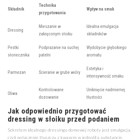
Technika
Składnik
Wpływ na smak
przygotowania
Mieszanie w
Idealna emulgacja
Dressing
zakręconym słoiku
składników
Pestki
Podprażanie na suchej
Wydobycie głębokiego
słonecznika
patelni
aromatu
Estetyka i
Parmezan
Ścieranie w grube wióry
intensywność smaku
Kontrolowane
Uniknięcie nadmiernej
Oliwa
dozowanie
tłustości
Jak odpowiednio przygotować
dressing w słoiku przed podaniem
Sekretem idealnego dressingu domowej roboty jest emulgacja,
czyli połączenie tłuszczu z kwasem w jednolitą substancję.