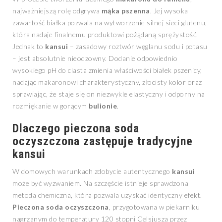
najważniejszą rolę odgrywa
mąka pszenna
. Jej wysoka
zawartość białka pozwala na wytworzenie silnej sieci glutenu,
która nadaje finalnemu produktowi pożądaną sprężystość.
Jednak to
kansui
– zasadowy roztwór węglanu sodu i potasu
– jest absolutnie nieodzowny. Dodanie odpowiednio
wysokiego pH do ciasta zmienia właściwości białek pszenicy,
nadając makaronowi charakterystyczny, złocisty kolor oraz
sprawiając, że staje się on niezwykle elastyczny i odporny na
rozmiękanie w gorącym
bulionie
.
Dlaczego pieczona soda
oczyszczona zastępuje tradycyjne
kansui
W domowych warunkach zdobycie autentycznego
kansui
może być wyzwaniem. Na szczęście istnieje sprawdzona
metoda chemiczna, która pozwala uzyskać identyczny efekt.
Pieczona soda oczyszczona
, przygotowana w piekarniku
nagrzanym do temperatury 120 stopni Celsjusza przez