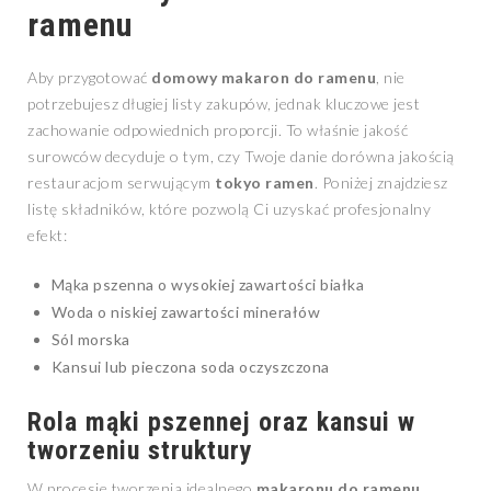
ramenu
Aby przygotować
domowy makaron do ramenu
, nie
potrzebujesz długiej listy zakupów, jednak kluczowe jest
zachowanie odpowiednich proporcji. To właśnie jakość
surowców decyduje o tym, czy Twoje danie dorówna jakością
restauracjom serwującym
tokyo ramen
. Poniżej znajdziesz
listę składników, które pozwolą Ci uzyskać profesjonalny
efekt:
Mąka pszenna o wysokiej zawartości białka
Woda o niskiej zawartości minerałów
Sól morska
Kansui lub pieczona soda oczyszczona
Rola mąki pszennej oraz kansui w
tworzeniu struktury
W procesie tworzenia idealnego
makaronu do ramenu
,