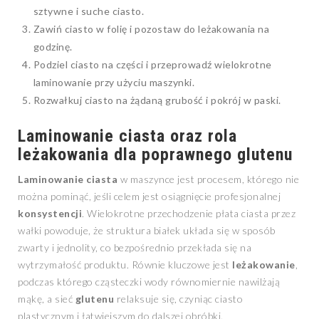
sztywne i suche ciasto.
Zawiń ciasto w folię i pozostaw do leżakowania na
godzinę.
Podziel ciasto na części i przeprowadź wielokrotne
laminowanie przy użyciu maszynki.
Rozwałkuj ciasto na żądaną grubość i pokrój w paski.
Laminowanie ciasta oraz rola
leżakowania dla poprawnego glutenu
Laminowanie ciasta
w maszynce jest procesem, którego nie
można pominąć, jeśli celem jest osiągnięcie profesjonalnej
konsystencji
. Wielokrotne przechodzenie płata ciasta przez
wałki powoduje, że struktura białek układa się w sposób
zwarty i jednolity, co bezpośrednio przekłada się na
wytrzymałość produktu. Równie kluczowe jest
leżakowanie
,
podczas którego cząsteczki wody równomiernie nawilżają
mąkę, a sieć
glutenu
relaksuje się, czyniąc ciasto
plastycznym i łatwiejszym do dalszej obróbki.