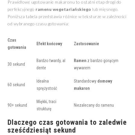
Prawidłowe ugotowanie makaronu to ostatni etap drogi do
perfekcyjnego
ramenu wegetariańskiego
lub mięsnego.
Poniższa tabela przedstawia różnice w teksturze w zależności
od wybranego czasu gotowania:
Czas
Efekt końcowy
Zastosowanie
gotowania
Bardzo twardy, al
Ramen
z bardzo gorącym
30 sekund
dente
wywarem
Idealna
Standardowy
domowy
60 sekund
sprężystość
makaron
Miękki, traci
90+ sekund
Niezalecany do ramenu
strukturę
Dlaczego czas gotowania to zaledwie
sześćdziesiąt sekund