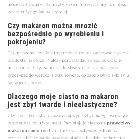
może doprowadzić do utraty koloru lub wyschnięcia, dlatego
warto zużyć go jak najszybciej.
Czy makaron można mrozić
bezpośrednio po wyrobieniu i
pokrojeniu?
Tak, mrożenie jest świetnym sposobem na zachowanie jakości
produktu na dłużej. Należy porozkładać świeżo pokrojony
makaron na tacy, zamrozić do stwardnienia, a następnie
przesypać do woreczka strunowego, co zapobiegnie sklejaniu
się w jedną bryłę.
Dlaczego moje ciasto na makaron
jest zbyt twarde i nieelastyczne?
Zbyt twarde ciasto to zazwyczaj wynik zbyt małej ilości wilgoci
w stosunku do użytej mąki. Pamiętaj, że ciasto na
prawdziwy
makaron ramen
jest z natury dość sztywne, jednak po
procesie leżakowania powinno stać się bardziej podatne na