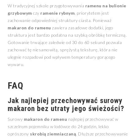
W tradycyjnej szkole przygotowywania
ramenu na bulionie
grzybowym
czy
ramenie rybnym
, priorytetem jest
zachowanie odpowiedniej struktury ciasta. Ponieważ
makaron do ramenu
zawiera zasadowe dodatki, jego
struktura jest bardzo podatna na szybką obróbkę termiczną.
Gotowanie trwające zaledwie od 30 do 60 sekund pozwala
zachować tę niesamowitą, sprężystą teksturę, która nie
ulegnie rozpadowi pod wpływem temperatury gorącego
wywaru.
FAQ
Jak najlepiej przechowywać surowy
makaron bez utraty jego świeżości?
Surowy
makaron do ramenu
najlepiej przechowywać w
szczelnym pojemniku w lodówce do 24 godzin, lekko
oprószony
skrobią ziemniaczaną
. Dłuższe przechowywanie