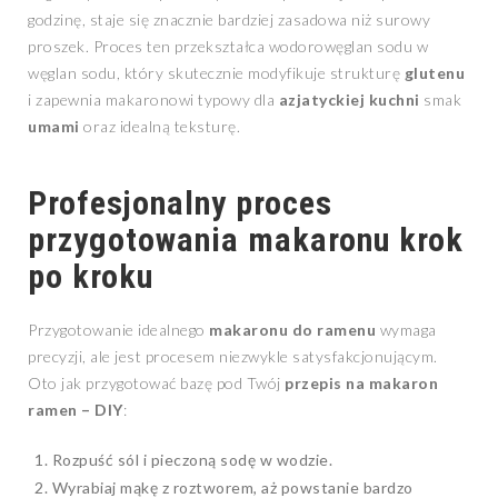
godzinę, staje się znacznie bardziej zasadowa niż surowy
proszek. Proces ten przekształca wodorowęglan sodu w
węglan sodu, który skutecznie modyfikuje strukturę
glutenu
i zapewnia makaronowi typowy dla
azjatyckiej kuchni
smak
umami
oraz idealną teksturę.
Profesjonalny proces
przygotowania makaronu krok
po kroku
Przygotowanie idealnego
makaronu do ramenu
wymaga
precyzji, ale jest procesem niezwykle satysfakcjonującym.
Oto jak przygotować bazę pod Twój
przepis na makaron
ramen – DIY
:
Rozpuść sól i pieczoną sodę w wodzie.
Wyrabiaj mąkę z roztworem, aż powstanie bardzo