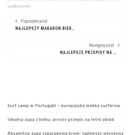
wałkowanie.
Poprzedni post
NAJLEPSZY MAKARON BIEDRONKA W TWOJEJ KUCHNI: PRZEWODNIK ZAKUPOWY
Następny post
NAJLEPSZE PRZEPISY NA MAKARON: SZYBKI I PYSZNY OBIAD
Surf camp w Portugalii – europejska mekka surferów
Idealna zupa z bobu: prosty przepis na letni obiad
Aksamitna zupa szparagowa krem: najlepszy wiosenny