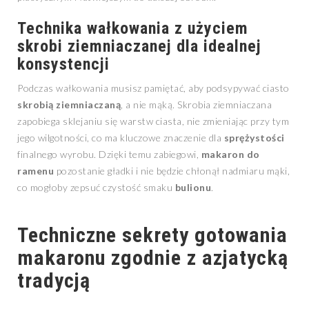
Technika wałkowania z użyciem
skrobi ziemniaczanej dla idealnej
konsystencji
Podczas wałkowania musisz pamiętać, aby podsypywać ciasto
skrobią ziemniaczaną
, a nie mąką. Skrobia ziemniaczana
zapobiega sklejaniu się warstw ciasta, nie zmieniając przy tym
jego wilgotności, co ma kluczowe znaczenie dla
sprężystości
finalnego wyrobu. Dzięki temu zabiegowi,
makaron do
ramenu
pozostanie gładki i nie będzie chłonął nadmiaru mąki,
co mogłoby zepsuć czystość smaku
bulionu
.
Techniczne sekrety gotowania
makaronu zgodnie z azjatycką
tradycją