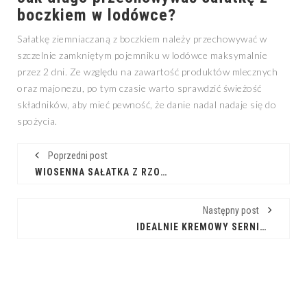
boczkiem w lodówce?
Sałatkę ziemniaczaną z boczkiem należy przechowywać w
szczelnie zamkniętym pojemniku w lodówce maksymalnie
przez 2 dni. Ze względu na zawartość produktów mlecznych
oraz majonezu, po tym czasie warto sprawdzić świeżość
składników, aby mieć pewność, że danie nadal nadaje się do
spożycia.
Poprzedni post
WIOSENNA SAŁATKA Z RZODKIEWKĄ: PRZEPIS NA LEKKĄ PRZEKĄSKĘ
Następny post
IDEALNIE KREMOWY SERNIK BASKIJSKI Z MASCARPONE KROK PO KROKU