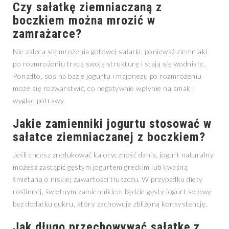
Czy sałatkę ziemniaczaną z
boczkiem można mrozić w
zamrażarce?
Nie zaleca się mrożenia gotowej sałatki, ponieważ ziemniaki
po rozmrożeniu tracą swoją strukturę i stają się wodniste.
Ponadto, sos na bazie jogurtu i majonezu po rozmrożeniu
może się rozwarstwić, co negatywnie wpłynie na smak i
wygląd potrawy.
Jakie zamienniki jogurtu stosować w
sałatce ziemniaczanej z boczkiem?
Jeśli chcesz zredukować kaloryczność dania, jogurt naturalny
możesz zastąpić gęstym jogurtem greckim lub kwaśną
śmietaną o niskiej zawartości tłuszczu. W przypadku diety
roślinnej, świetnym zamiennikiem będzie gęsty jogurt sojowy
bez dodatku cukru, który zachowuje zbliżoną konsystencję.
Jak długo przechowywać sałatkę z