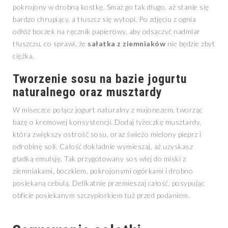
pokrojony w drobną kostkę. Smaż go tak długo, aż stanie się
bardzo chrupiący, a tłuszcz się wytopi. Po zdjęciu z ognia
odłóż boczek na ręcznik papierowy, aby odsączyć nadmiar
tłuszczu, co sprawi, że
sałatka z ziemniaków
nie będzie zbyt
ciężka.
Tworzenie sosu na bazie jogurtu
naturalnego oraz musztardy
W miseczce połącz jogurt naturalny z majonezem, tworząc
bazę o kremowej konsystencji. Dodaj łyżeczkę musztardy,
która zwiększy ostrość sosu, oraz świeżo mielony pieprz i
odrobinę soli. Całość dokładnie wymieszaj, aż uzyskasz
gładką emulsję. Tak przygotowany sos wlej do miski z
ziemniakami, boczkiem, pokrojonymi ogórkami i drobno
posiekaną cebulą. Delikatnie przemieszaj całość, posypując
obficie posiekanym szczypiorkiem tuż przed podaniem.