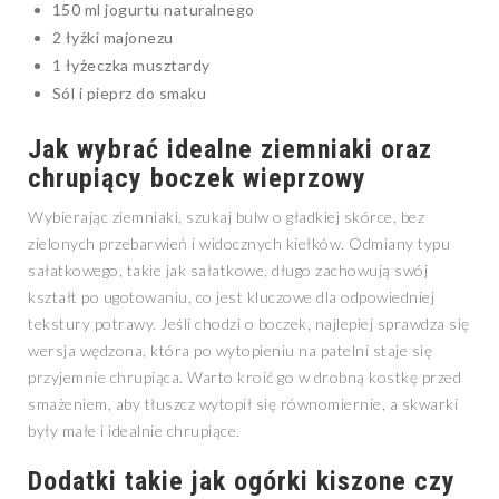
150 ml jogurtu naturalnego
2 łyżki majonezu
1 łyżeczka musztardy
Sól i pieprz do smaku
Jak wybrać idealne ziemniaki oraz
chrupiący boczek wieprzowy
Wybierając ziemniaki, szukaj bulw o gładkiej skórce, bez
zielonych przebarwień i widocznych kiełków. Odmiany typu
sałatkowego, takie jak sałatkowe, długo zachowują swój
kształt po ugotowaniu, co jest kluczowe dla odpowiedniej
tekstury potrawy. Jeśli chodzi o boczek, najlepiej sprawdza się
wersja wędzona, która po wytopieniu na patelni staje się
przyjemnie chrupiąca. Warto kroić go w drobną kostkę przed
smażeniem, aby tłuszcz wytopił się równomiernie, a skwarki
były małe i idealnie chrupiące.
Dodatki takie jak ogórki kiszone czy