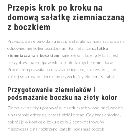
Przepis krok po kroku na
domową sałatkę ziemniaczaną
z boczkiem
Przygotowanie tego dania jest proste, ale wymaga zachowania
odpowiedniej kolejności działań. Pamiętaj, że
sałatka
ziemniaczana z boczkiem
najlepiej smakuje, gdy baza jest
przygotowana z odpowiednio schłodzonych ziemniaków.
Proces ten pozwala na uzyskanie idealnej konsystencji, w
której sos równomiernie pokrywa każdy element sałatki.
Przygotowanie ziemniaków i
podsmażanie boczku na złoty kolor
Ziemniaki należy ugotować w mundurkach w osolonej wodzie,
a następnie odcedzić, przestudzić i obrać. Gdy będą chłodne,
pokrój je w kostkę o boku około 2 centymetrów. W
międzyczasie na rozgrzanej patelni podsmaż boczek