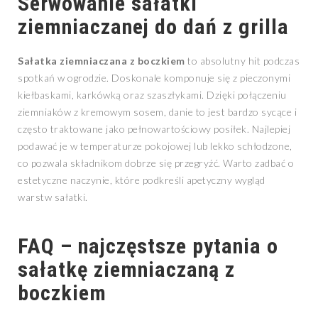
Serwowanie sałatki
ziemniaczanej do dań z grilla
Sałatka ziemniaczana z boczkiem
to absolutny hit podczas
spotkań w ogrodzie. Doskonale komponuje się z pieczonymi
kiełbaskami, karkówką oraz szaszłykami. Dzięki połączeniu
ziemniaków z kremowym sosem, danie to jest bardzo sycące i
często traktowane jako pełnowartościowy posiłek. Najlepiej
podawać je w temperaturze pokojowej lub lekko schłodzone,
co pozwala składnikom dobrze się przegryźć. Warto zadbać o
estetyczne naczynie, które podkreśli apetyczny wygląd
warstw sałatki.
FAQ – najczęstsze pytania o
sałatkę ziemniaczaną z
boczkiem