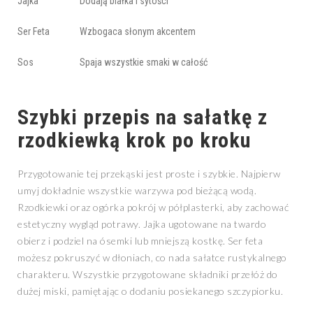
Jajka
Dodają białka i sytości
Ser Feta
Wzbogaca słonym akcentem
Sos
Spaja wszystkie smaki w całość
Szybki przepis na sałatkę z
rzodkiewką krok po kroku
Przygotowanie tej przekąski jest proste i szybkie. Najpierw
umyj dokładnie wszystkie warzywa pod bieżącą wodą.
Rzodkiewki oraz ogórka pokrój w półplasterki, aby zachować
estetyczny wygląd potrawy. Jajka ugotowane na twardo
obierz i podziel na ósemki lub mniejszą kostkę. Ser feta
możesz pokruszyć w dłoniach, co nada sałatce rustykalnego
charakteru. Wszystkie przygotowane składniki przełóż do
dużej miski, pamiętając o dodaniu posiekanego szczypiorku.