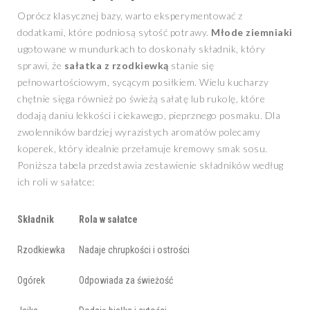
Oprócz klasycznej bazy, warto eksperymentować z
dodatkami, które podniosą sytość potrawy.
Młode ziemniaki
ugotowane w mundurkach to doskonały składnik, który
sprawi, że
sałatka z rzodkiewką
stanie się
pełnowartościowym, sycącym posiłkiem. Wielu kucharzy
chętnie sięga również po świeżą sałatę lub rukolę, które
dodają daniu lekkości i ciekawego, pieprznego posmaku. Dla
zwolenników bardziej wyrazistych aromatów polecamy
koperek, który idealnie przełamuje kremowy smak sosu.
Poniższa tabela przedstawia zestawienie składników według
ich roli w sałatce:
Składnik
Rola w sałatce
Rzodkiewka
Nadaje chrupkości i ostrości
Ogórek
Odpowiada za świeżość