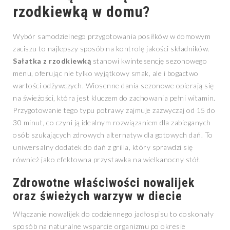
rzodkiewką w domu?
Wybór samodzielnego przygotowania posiłków w domowym
zaciszu to najlepszy sposób na kontrolę jakości składników.
Sałatka z rzodkiewką
stanowi kwintesencję sezonowego
menu, oferując nie tylko wyjątkowy smak, ale i bogactwo
wartości odżywczych. Wiosenne dania sezonowe opierają się
na świeżości, która jest kluczem do zachowania pełni witamin.
Przygotowanie tego typu potrawy zajmuje zazwyczaj od 15 do
30 minut, co czyni ją idealnym rozwiązaniem dla zabieganych
osób szukających zdrowych alternatyw dla gotowych dań. To
uniwersalny dodatek do dań z grilla, który sprawdzi się
również jako efektowna przystawka na wielkanocny stół.
Zdrowotne właściwości nowalijek
oraz świeżych warzyw w diecie
Włączanie nowalijek do codziennego jadłospisu to doskonały
sposób na naturalne wsparcie organizmu po okresie