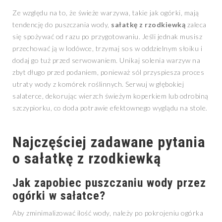
Ze względu na to, że świeże warzywa, takie jak ogórki, mają
tendencję do puszczania wody,
sałatkę z rzodkiewką
zaleca
się spożywać od razu po przygotowaniu. Jeśli jednak musisz
przechować ją w lodówce, trzymaj sos w oddzielnym słoiku i
dodaj go tuż przed serwowaniem. Unikaj solenia warzyw na
zbyt długo przed podaniem, ponieważ sól przyspiesza proces
utraty wody z komórek roślinnych. Serwuj w głębokiej
salaterce, dekorując wierzch świeżym koperkiem lub odrobiną
szczypiorku, co doda potrawie efektownego wyglądu na stole.
Najczęściej zadawane pytania
o sałatkę z rzodkiewką
Jak zapobiec puszczaniu wody przez
ogórki w sałatce?
Aby zminimalizować ilość wody, należy po pokrojeniu ogórka