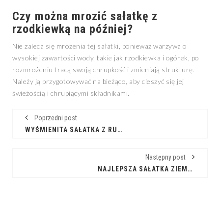
Czy można mrozić sałatkę z
rzodkiewką na później?
Nie zaleca się mrożenia tej sałatki, ponieważ warzywa o
wysokiej zawartości wody, takie jak rzodkiewka i ogórek, po
rozmrożeniu tracą swoją chrupkość i zmieniają strukturę.
Należy ją przygotowywać na bieżąco, aby cieszyć się jej
świeżością i chrupiącymi składnikami.
Poprzedni post
WYŚMIENITA SAŁATKA Z RUKOLĄ, SUSZONYMI POMIDORAMI I SŁONECZNIKIEM KROK PO KROKU
Następny post
NAJLEPSZA SAŁATKA ZIEMNIACZANA Z BOCZKIEM NA KAŻDĄ OKAZJĘ