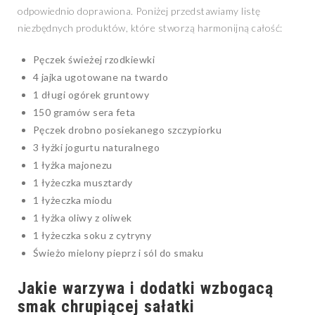
odpowiednio doprawiona. Poniżej przedstawiamy listę
niezbędnych produktów, które stworzą harmonijną całość:
Pęczek świeżej rzodkiewki
4 jajka ugotowane na twardo
1 długi ogórek gruntowy
150 gramów sera feta
Pęczek drobno posiekanego szczypiorku
3 łyżki jogurtu naturalnego
1 łyżka majonezu
1 łyżeczka musztardy
1 łyżeczka miodu
1 łyżka oliwy z oliwek
1 łyżeczka soku z cytryny
Świeżo mielony pieprz i sól do smaku
Jakie warzywa i dodatki wzbogacą
smak chrupiącej sałatki