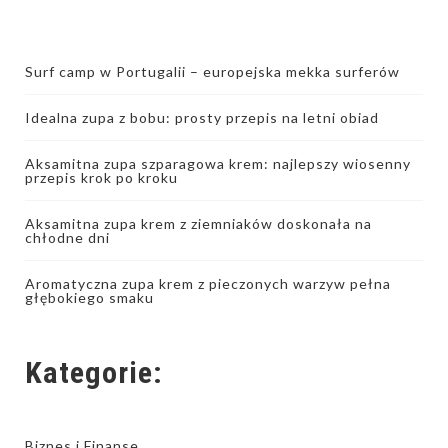
Surf camp w Portugalii – europejska mekka surferów
Idealna zupa z bobu: prosty przepis na letni obiad
Aksamitna zupa szparagowa krem: najlepszy wiosenny
przepis krok po kroku
Aksamitna zupa krem z ziemniaków doskonała na
chłodne dni
Aromatyczna zupa krem z pieczonych warzyw pełna
głębokiego smaku
Kategorie:
Biznes i Finanse