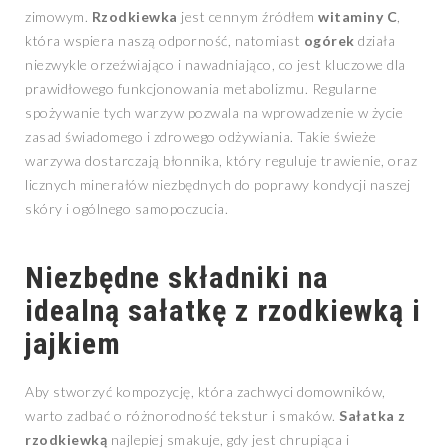
zimowym.
Rzodkiewka
jest cennym źródłem
witaminy C
,
która wspiera naszą odporność, natomiast
ogórek
działa
niezwykle orzeźwiająco i nawadniająco, co jest kluczowe dla
prawidłowego funkcjonowania metabolizmu. Regularne
spożywanie tych warzyw pozwala na wprowadzenie w życie
zasad świadomego i zdrowego odżywiania. Takie świeże
warzywa dostarczają błonnika, który reguluje trawienie, oraz
licznych minerałów niezbędnych do poprawy kondycji naszej
skóry i ogólnego samopoczucia.
Niezbędne składniki na
idealną sałatkę z rzodkiewką i
jajkiem
Aby stworzyć kompozycję, która zachwyci domowników,
warto zadbać o różnorodność tekstur i smaków.
Sałatka z
rzodkiewką
najlepiej smakuje, gdy jest chrupiąca i