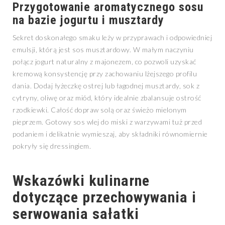
Przygotowanie aromatycznego sosu
na bazie jogurtu i musztardy
Sekret doskonałego smaku leży w przyprawach i odpowiedniej
emulsji, którą jest sos musztardowy. W małym naczyniu
połącz jogurt naturalny z majonezem, co pozwoli uzyskać
kremową konsystencję przy zachowaniu lżejszego profilu
dania. Dodaj łyżeczkę ostrej lub łagodnej musztardy, sok z
cytryny, oliwę oraz miód, który idealnie zbalansuje ostrość
rzodkiewki. Całość dopraw solą oraz świeżo mielonym
pieprzem. Gotowy sos wlej do miski z warzywami tuż przed
podaniem i delikatnie wymieszaj, aby składniki równomiernie
pokryły się dressingiem.
Wskazówki kulinarne
dotyczące przechowywania i
serwowania sałatki