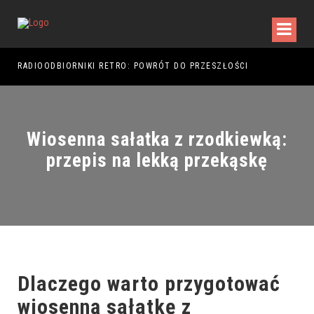
RADIOODBIORNIKI RETRO: POWRÓT DO PRZESZŁOŚCI
RAJ
Wiosenna sałatka z rzodkiewką:
przepis na lekką przekąskę
Dlaczego warto przygotować
wiosenną sałatkę z